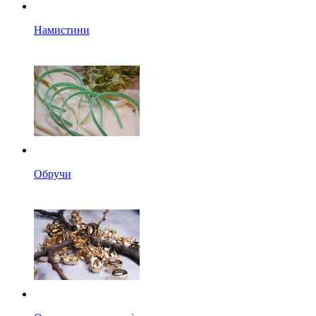
Намистини
Обручи