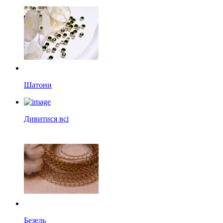
Шатони
Дивитися всі
Безель