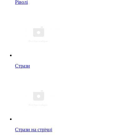
Ріволі
Стрази
Стрази на стрічці