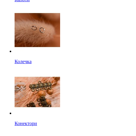
Колечка
Конектори