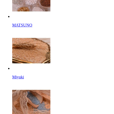
MATSUNO
Miyuki