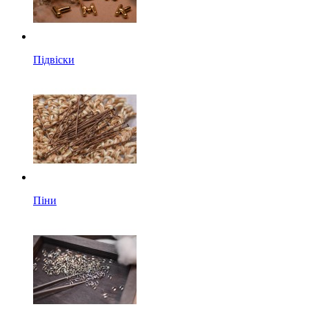
Підвіски
Піни