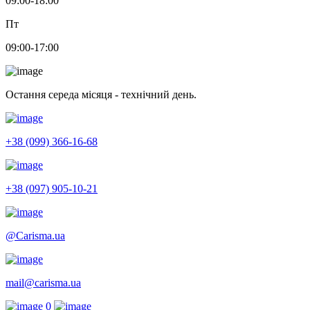
09:00-18:00
Пт
09:00-17:00
Остання середа місяця - технічний день.
+38 (099) 366-16-68
+38 (097) 905-10-21
@Carisma.ua
mail@carisma.ua
0