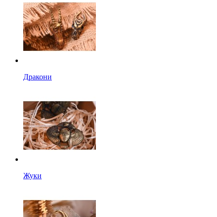
Дракони
Жуки