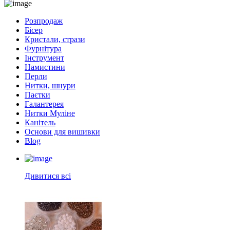
Розпродаж
Бісер
Кристали, стрази
Фурнітура
Інструмент
Намистини
Перли
Нитки, шнури
Паєтки
Галантерея
Нитки Муліне
Канітель
Основи для вишивки
Blog
Дивитися всі