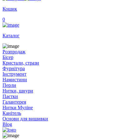
Кошик
0
Каталог
Розпродаж
Бісер
Кристали, стрази
Фурнітура
Інструмент
Намистини
Перли
Нитки, шнури
Паєтки
Галантерея
Нитки Муліне
Канітель
Основи для вишивки
Blog