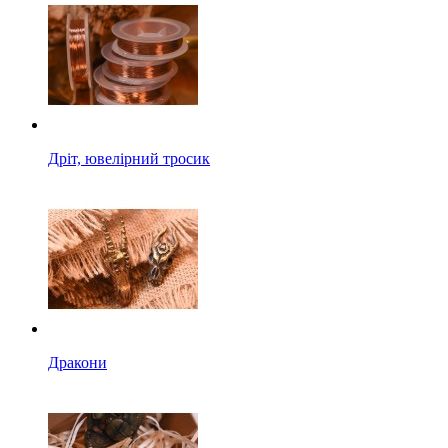
Дріт, ювелірний тросик
Дракони