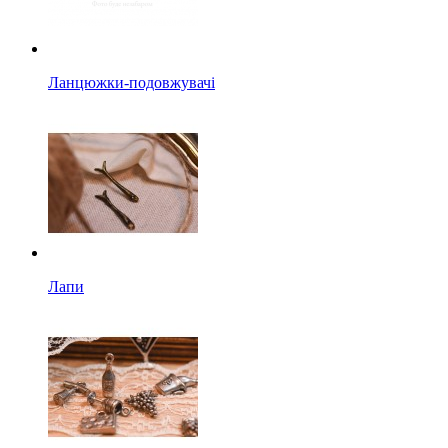
Ланцюжки-подовжувачі
Лапи