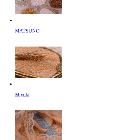
MATSUNO
Miyuki