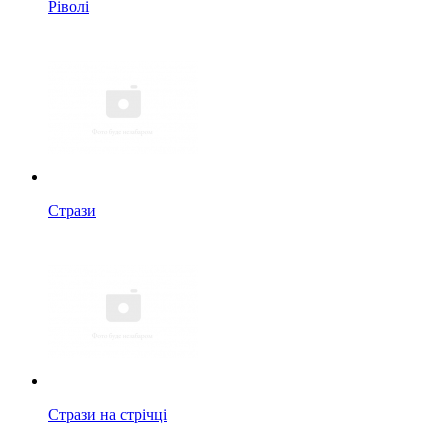
Ріволі
Стрази
Стрази на стрічці