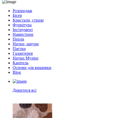
Розпродаж
Бісер
Кристали, стрази
Фурнітура
Інструмент
Намистини
Перли
Нитки, шнури
Паєтки
Галантерея
Нитки Муліне
Канітель
Основи для вишивки
Blog
Дивитися всі