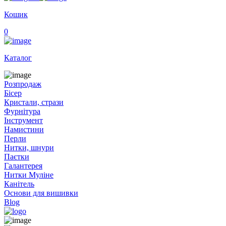
Кошик
0
Каталог
Розпродаж
Бісер
Кристали, стрази
Фурнітура
Інструмент
Намистини
Перли
Нитки, шнури
Паєтки
Галантерея
Нитки Муліне
Канітель
Основи для вишивки
Blog