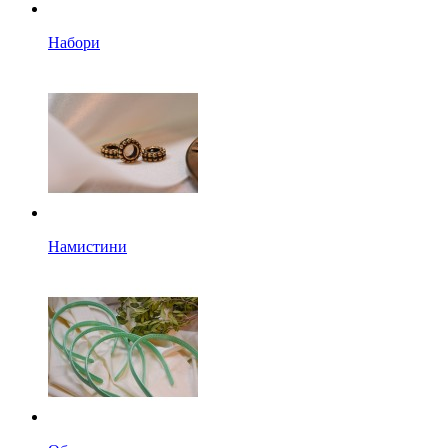
Набори
Намистини