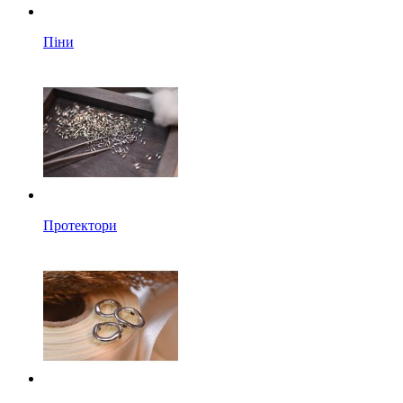
Піни
Протектори