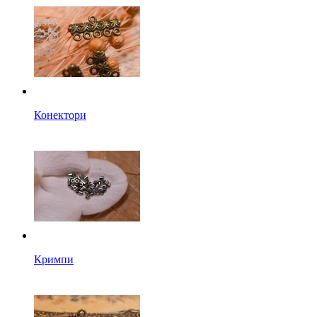
Конектори
Кримпи