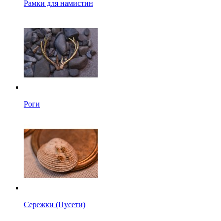
Рамки для намистин
Роги
Сережки (Пусети)