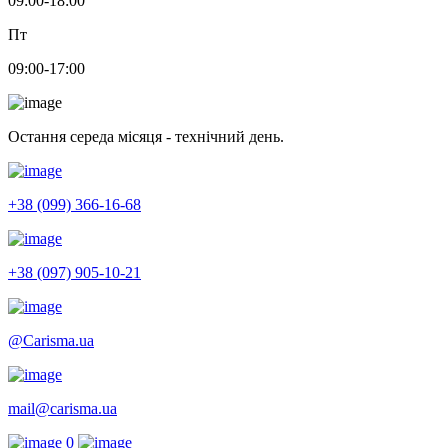
09:00-18:00
Пт
09:00-17:00
Остання середа місяця - технічний день.
+38 (099) 366-16-68
+38 (097) 905-10-21
@Carisma.ua
mail@carisma.ua
0