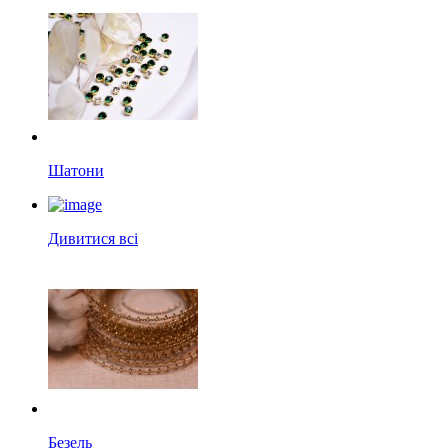
Шатони
Дивитися всі
Безель