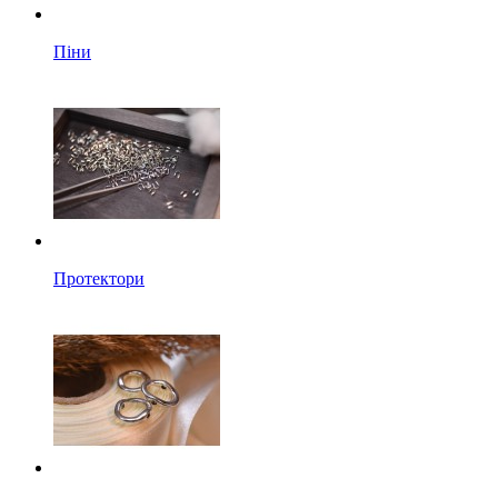
Піни
Протектори