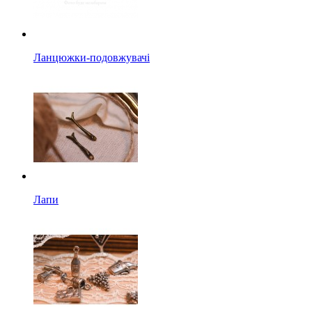
Ланцюжки-подовжувачі
Лапи