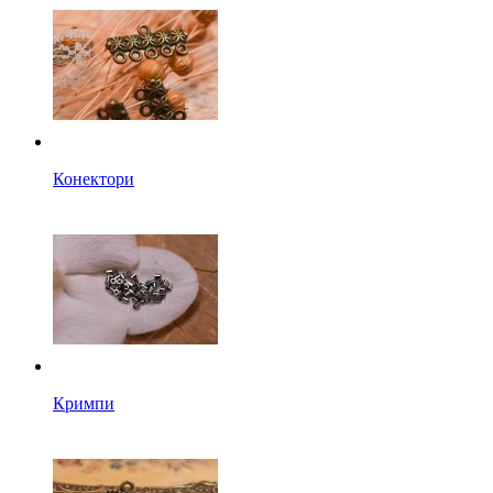
Конектори
Кримпи