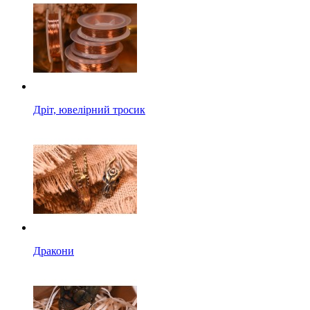
Дріт, ювелірний тросик
Дракони