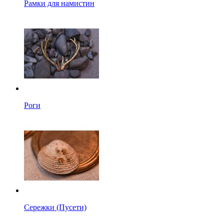
Рамки для намистин
Роги
Сережки (Пусети)