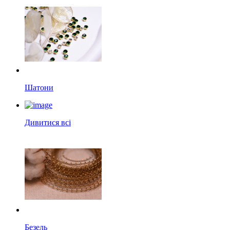
Шатони
Дивитися всі
Безель