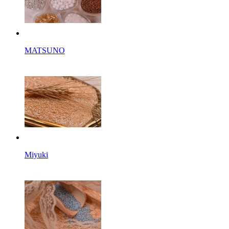
MATSUNO
Miyuki