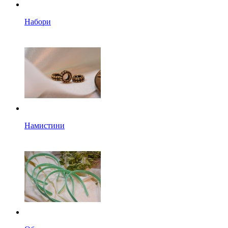
Набори
Намистини