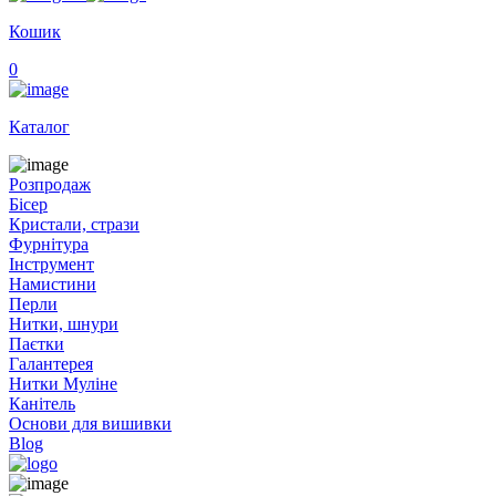
Кошик
0
Каталог
Розпродаж
Бісер
Кристали, стрази
Фурнітура
Інструмент
Намистини
Перли
Нитки, шнури
Паєтки
Галантерея
Нитки Муліне
Канітель
Основи для вишивки
Blog