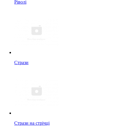
Ріволі
Стрази
Стрази на стрічці