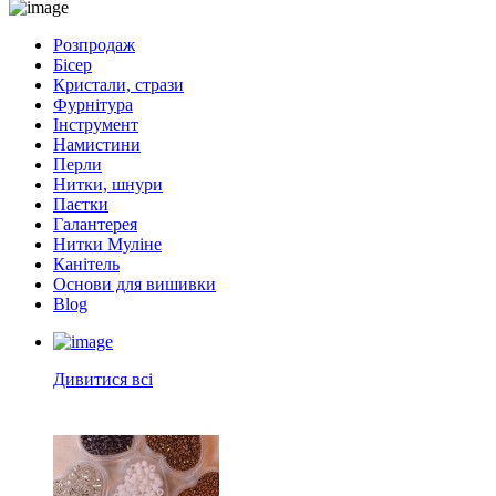
Розпродаж
Бісер
Кристали, стрази
Фурнітура
Інструмент
Намистини
Перли
Нитки, шнури
Паєтки
Галантерея
Нитки Муліне
Канітель
Основи для вишивки
Blog
Дивитися всі