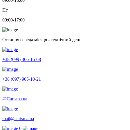
09:00-18:00
Пт
09:00-17:00
Остання середа місяця - технічний день.
+38 (099) 366-16-68
+38 (097) 905-10-21
@Carisma.ua
mail@carisma.ua
0