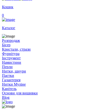
Кошик
0
Каталог
Розпродаж
Бісер
Кристали, стрази
Фурнітура
Інструмент
Намистини
Перли
Нитки, шнури
Паєтки
Галантерея
Нитки Муліне
Канітель
Основи для вишивки
Blog