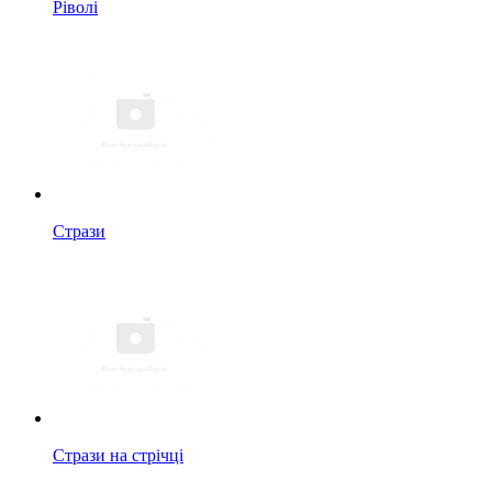
Ріволі
Стрази
Стрази на стрічці