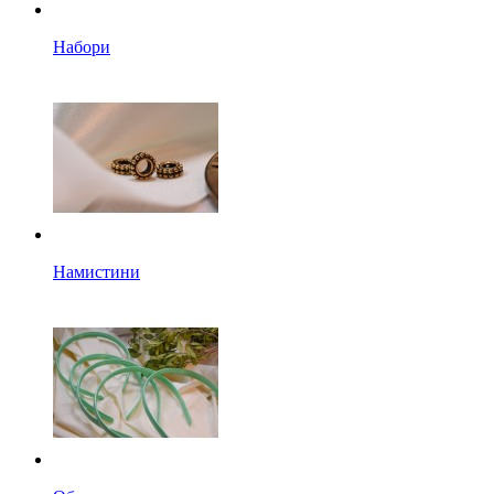
Набори
Намистини