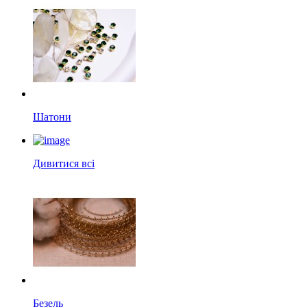
Шатони
Дивитися всі
Безель