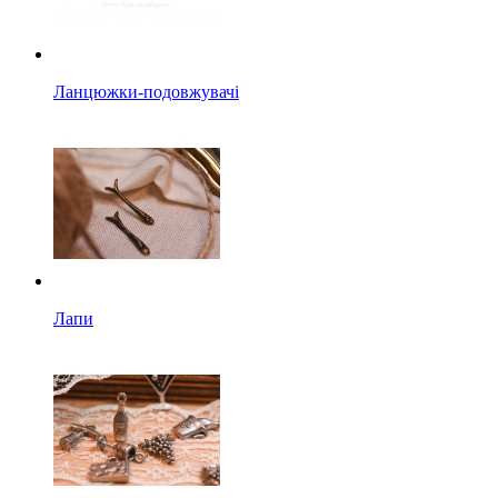
Ланцюжки-подовжувачі
Лапи