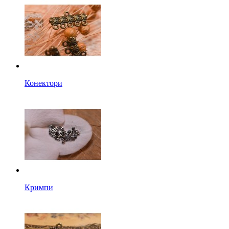
Конектори
Кримпи