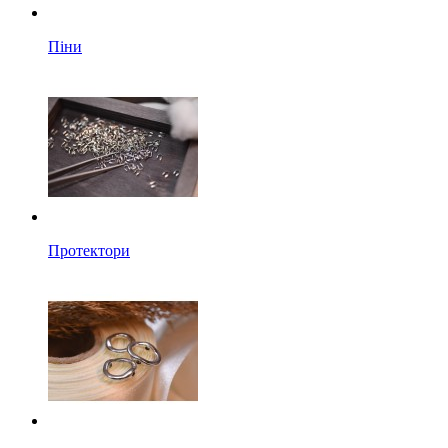
Піни
Протектори