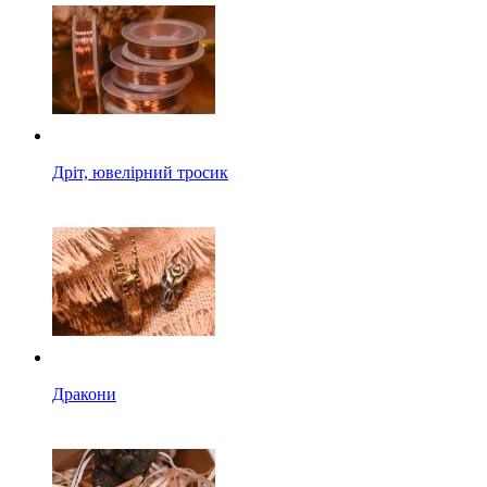
Дріт, ювелірний тросик
Дракони