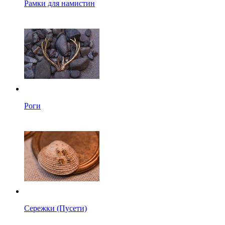
Рамки для намистин
Роги
Сережки (Пусети)