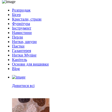
Розпродаж
Бісер
Кристали, стрази
Фурнітура
Інструмент
Намистини
Перли
Нитки, шнури
Паєтки
Галантерея
Нитки Муліне
Канітель
Основи для вишивки
Blog
Дивитися всі