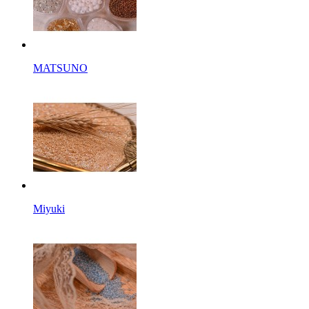
MATSUNO
Miyuki