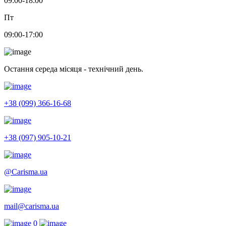
09:00-18:00
Пт
09:00-17:00
Остання середа місяця - технічний день.
+38 (099) 366-16-68
+38 (097) 905-10-21
@Carisma.ua
mail@carisma.ua
0