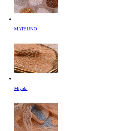
MATSUNO
Miyuki