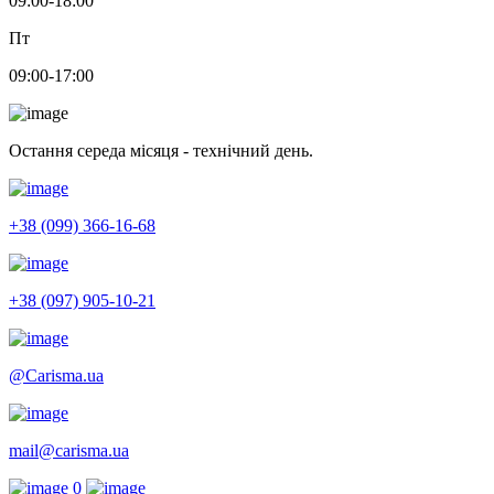
09:00-18:00
Пт
09:00-17:00
Остання середа місяця - технічний день.
+38 (099) 366-16-68
+38 (097) 905-10-21
@Carisma.ua
mail@carisma.ua
0