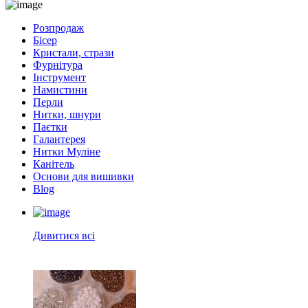
Розпродаж
Бісер
Кристали, стрази
Фурнітура
Інструмент
Намистини
Перли
Нитки, шнури
Паєтки
Галантерея
Нитки Муліне
Канітель
Основи для вишивки
Blog
Дивитися всі