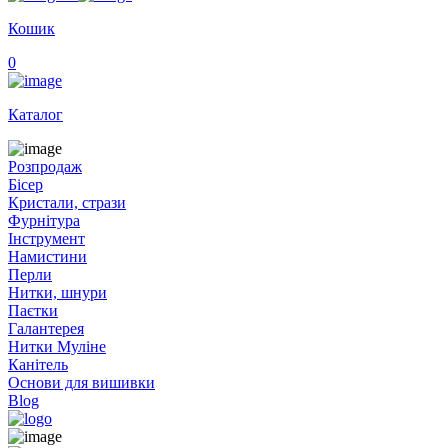
Кошик
0
Каталог
Розпродаж
Бісер
Кристали, стрази
Фурнітура
Інструмент
Намистини
Перли
Нитки, шнури
Паєтки
Галантерея
Нитки Муліне
Канітель
Основи для вишивки
Blog