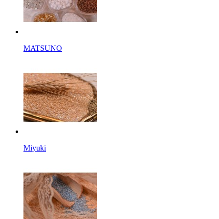
MATSUNO
Miyuki