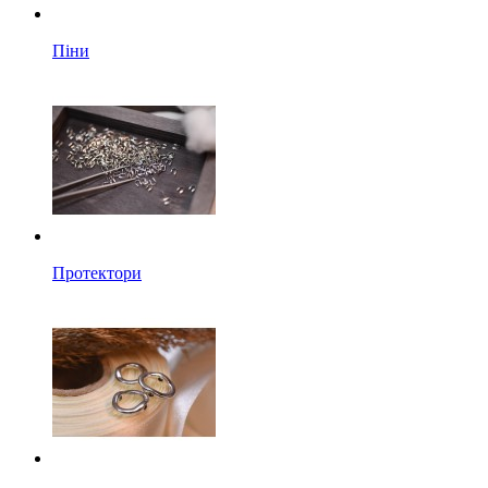
Піни
Протектори