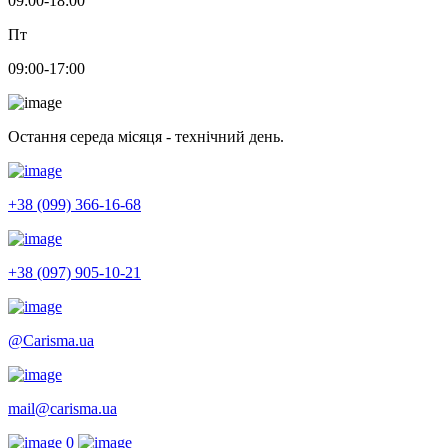
09:00-18:00
Пт
09:00-17:00
Остання середа місяця - технічний день.
+38 (099) 366-16-68
+38 (097) 905-10-21
@Carisma.ua
mail@carisma.ua
0