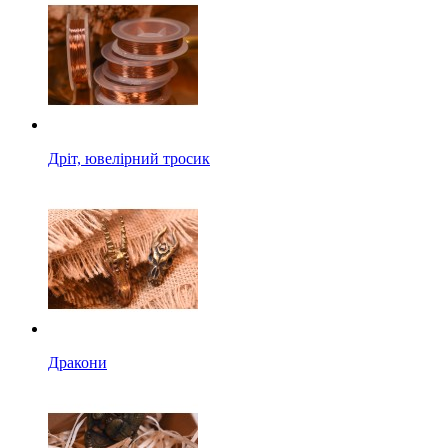
Дріт, ювелірний тросик
Дракони