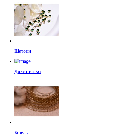
Шатони
Дивитися всі
Безель