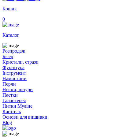
Кошик
0
Каталог
Розпродаж
Бісер
Кристали, стрази
Фурнітура
Інструмент
Намистини
Перли
Нитки, шнури
Паєтки
Галантерея
Нитки Муліне
Канітель
Основи для вишивки
Blog