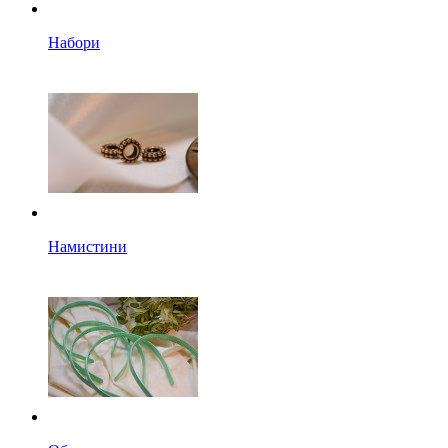
Набори
Намистини