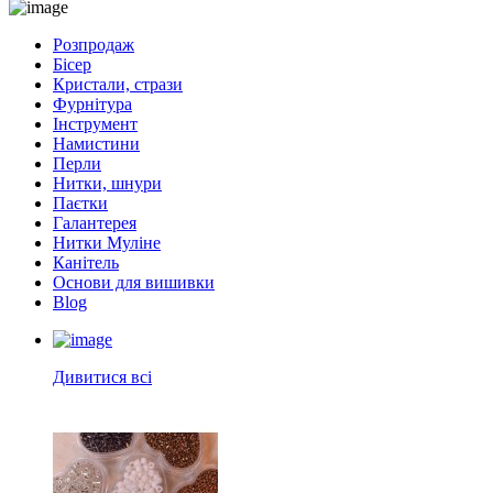
Розпродаж
Бісер
Кристали, стрази
Фурнітура
Інструмент
Намистини
Перли
Нитки, шнури
Паєтки
Галантерея
Нитки Муліне
Канітель
Основи для вишивки
Blog
Дивитися всі