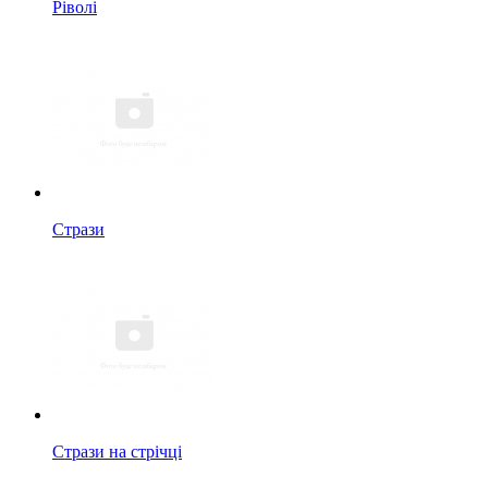
Ріволі
Стрази
Стрази на стрічці