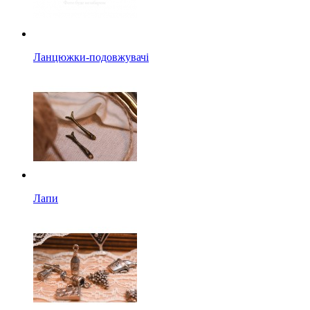
Ланцюжки-подовжувачі
Лапи