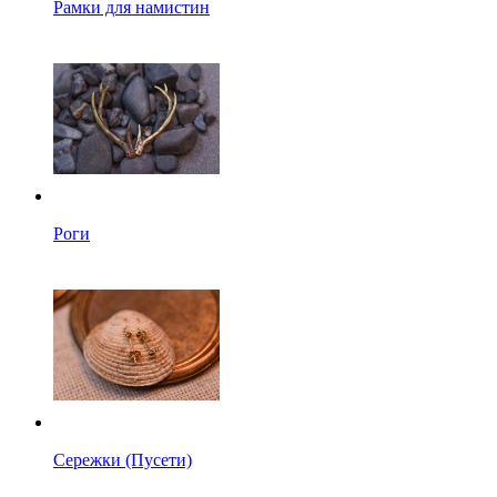
Рамки для намистин
Роги
Сережки (Пусети)