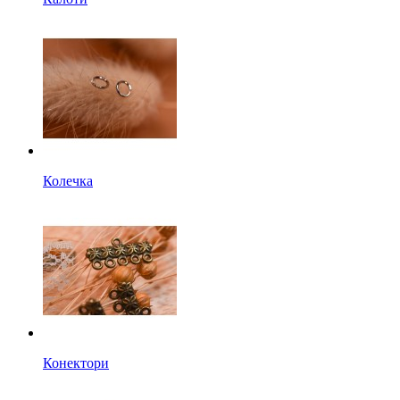
Колечка
Конектори