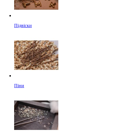
Підвіски
Піни