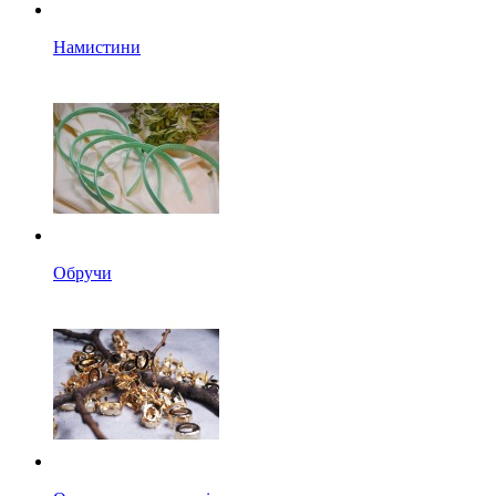
Намистини
Обручи