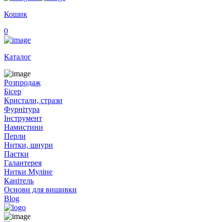
Кошик
0
Каталог
Розпродаж
Бісер
Кристали, стрази
Фурнітура
Інструмент
Намистини
Перли
Нитки, шнури
Паєтки
Галантерея
Нитки Муліне
Канітель
Основи для вишивки
Blog