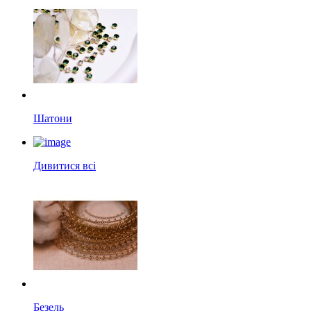
Шатони
Дивитися всі
Безель