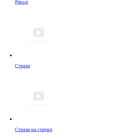
Ріволі
Стрази
Стрази на стрічці