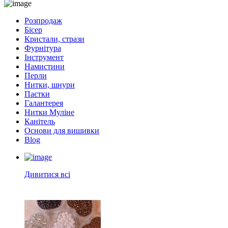
Розпродаж
Бісер
Кристали, стрази
Фурнітура
Інструмент
Намистини
Перли
Нитки, шнури
Паєтки
Галантерея
Нитки Муліне
Канітель
Основи для вишивки
Blog
Дивитися всі