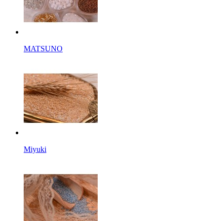
MATSUNO
Miyuki