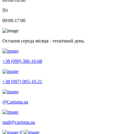
09:00-18:00
Пт
09:00-17:00
Остання середа місяця - технічний день.
+38 (099) 366-16-68
+38 (097) 905-10-21
@Carisma.ua
mail@carisma.ua
0