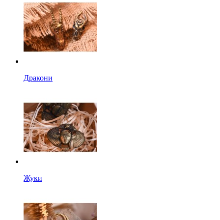
Дракони
Жуки