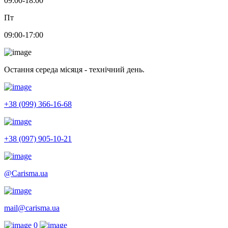
09:00-18:00
Пт
09:00-17:00
Остання середа місяця - технічний день.
+38 (099) 366-16-68
+38 (097) 905-10-21
@Carisma.ua
mail@carisma.ua
0