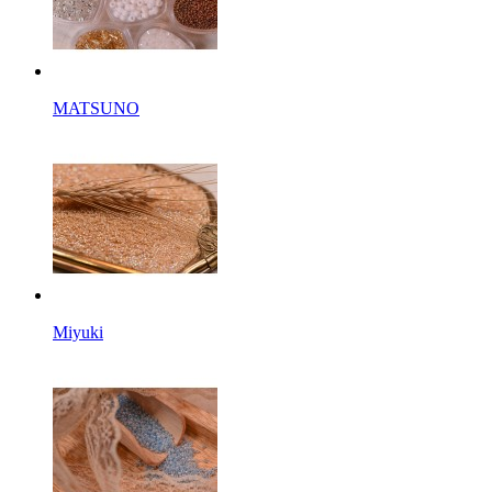
MATSUNO
Miyuki