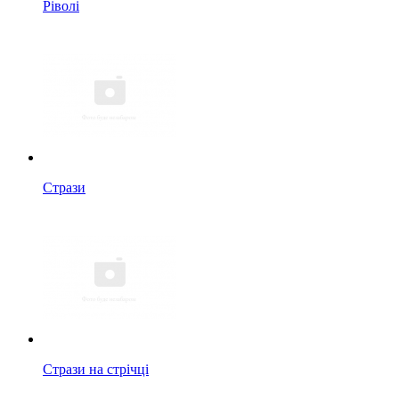
Ріволі
Стрази
Стрази на стрічці