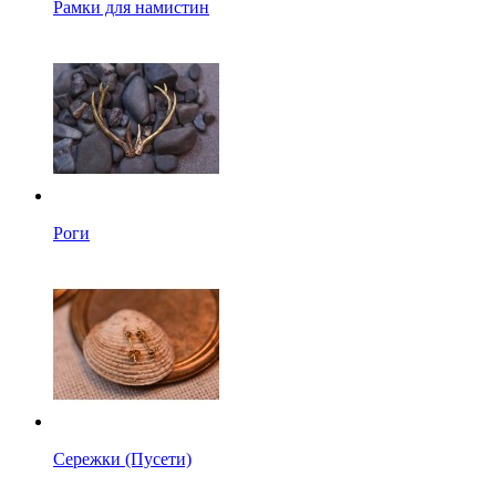
Рамки для намистин
Роги
Сережки (Пусети)