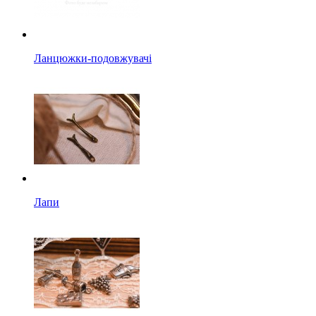
Ланцюжки-подовжувачі
Лапи