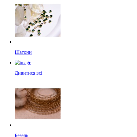
Шатони
Дивитися всі
Безель