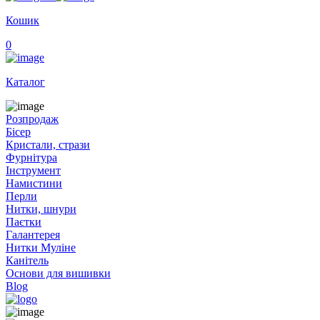
Кошик
0
Каталог
Розпродаж
Бісер
Кристали, стрази
Фурнітура
Інструмент
Намистини
Перли
Нитки, шнури
Паєтки
Галантерея
Нитки Муліне
Канітель
Основи для вишивки
Blog