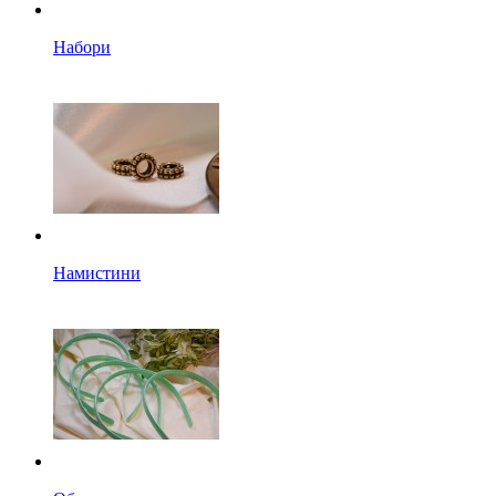
Набори
Намистини