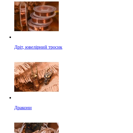
Дріт, ювелірний тросик
Дракони