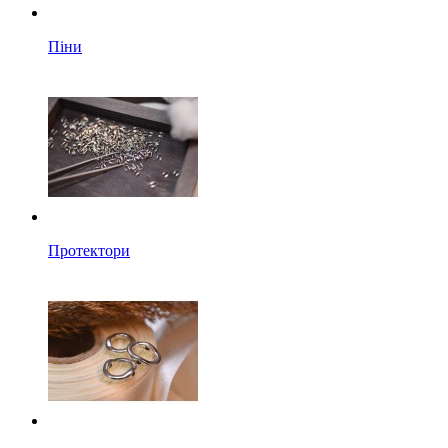
Піни
Протектори