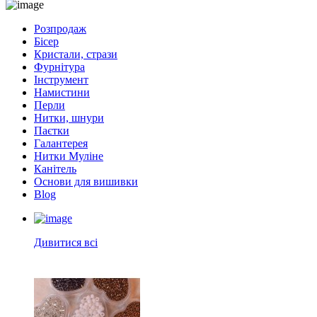
Розпродаж
Бісер
Кристали, стрази
Фурнітура
Інструмент
Намистини
Перли
Нитки, шнури
Паєтки
Галантерея
Нитки Муліне
Канітель
Основи для вишивки
Blog
Дивитися всі