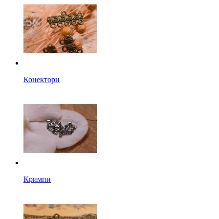
Конектори
Кримпи