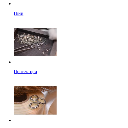
Піни
Протектори