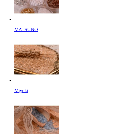
MATSUNO
Miyuki