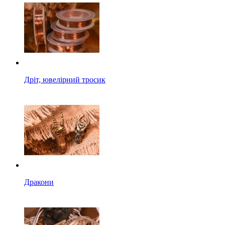
Дріт, ювелірний тросик
Дракони