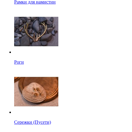
Рамки для намистин
Роги
Сережки (Пусети)