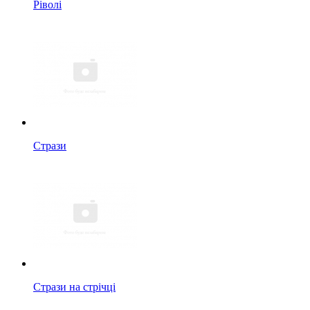
Ріволі
Стрази
Стрази на стрічці