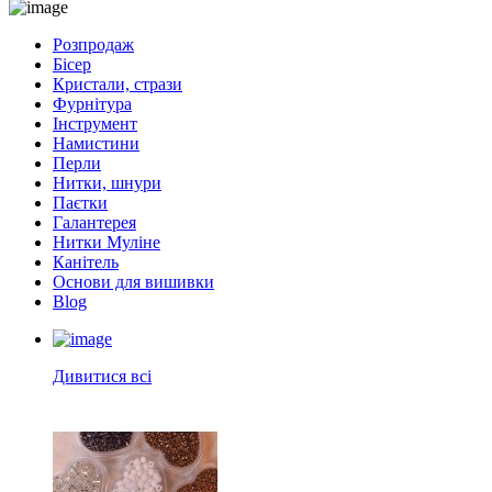
Розпродаж
Бісер
Кристали, стрази
Фурнітура
Інструмент
Намистини
Перли
Нитки, шнури
Паєтки
Галантерея
Нитки Муліне
Канітель
Основи для вишивки
Blog
Дивитися всі