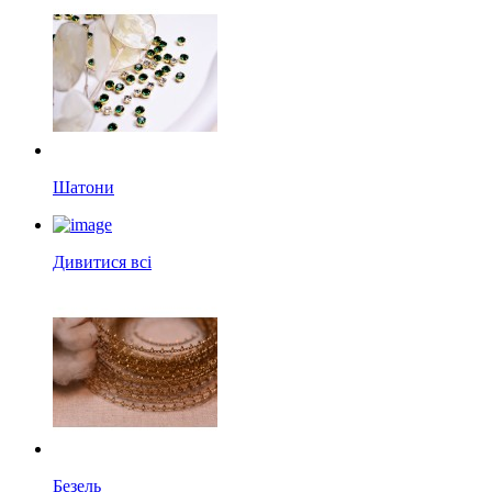
Шатони
Дивитися всі
Безель