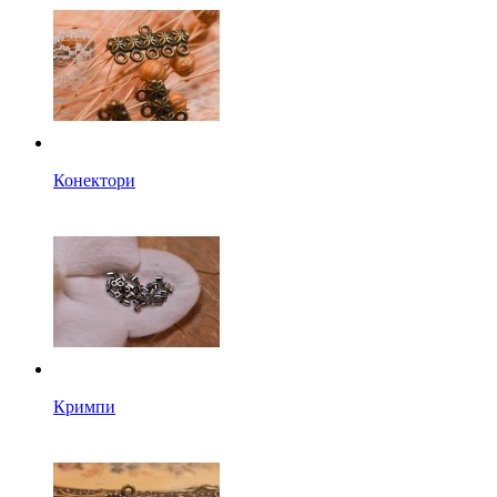
Конектори
Кримпи