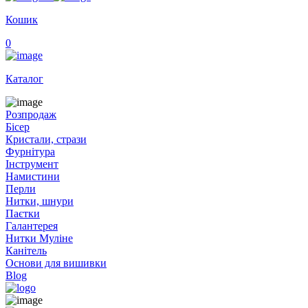
Кошик
0
Каталог
Розпродаж
Бісер
Кристали, стрази
Фурнітура
Інструмент
Намистини
Перли
Нитки, шнури
Паєтки
Галантерея
Нитки Муліне
Канітель
Основи для вишивки
Blog