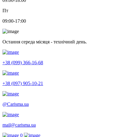
09:00-18:00
Пт
09:00-17:00
Остання середа місяця - технічний день.
+38 (099) 366-16-68
+38 (097) 905-10-21
@Carisma.ua
mail@carisma.ua
0