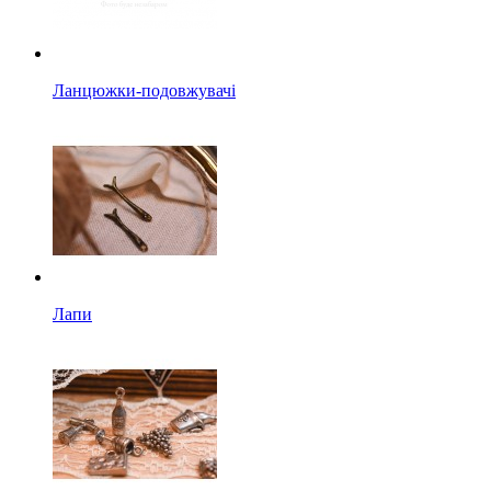
Ланцюжки-подовжувачі
Лапи