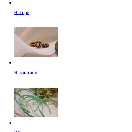
Набори
Намистини