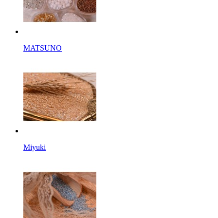
MATSUNO
Miyuki