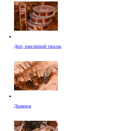
Дріт, ювелірний тросик
Дракони