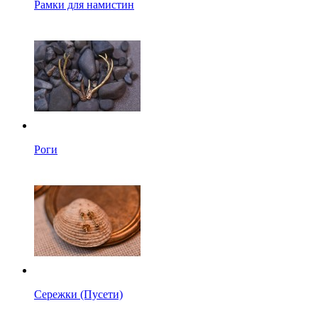
Рамки для намистин
Роги
Сережки (Пусети)