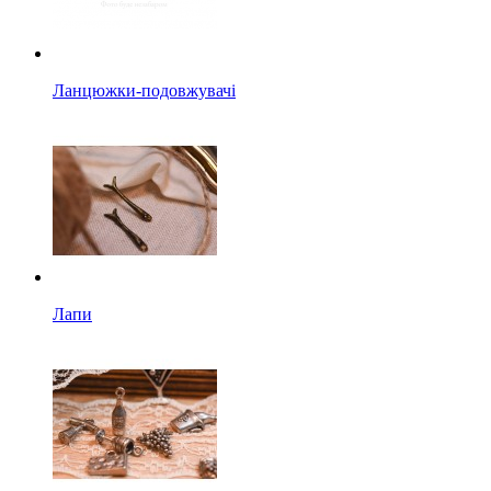
Ланцюжки-подовжувачі
Лапи