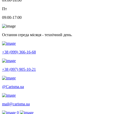
09:00-18:00
Пт
09:00-17:00
Остання середа місяця - технічний день.
+38 (099) 366-16-68
+38 (097) 905-10-21
@Carisma.ua
mail@carisma.ua
0