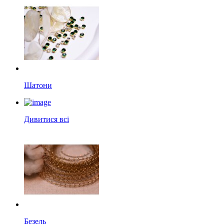
Шатони
Дивитися всі
Безель