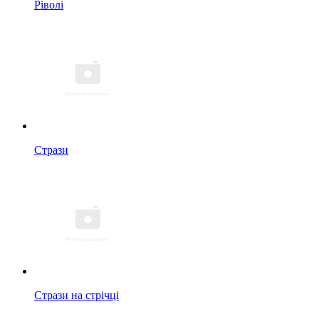
Ріволі
Стрази
Стрази на стрічці