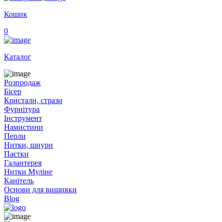
Кошик
0
Каталог
Розпродаж
Бісер
Кристали, стрази
Фурнітура
Інструмент
Намистини
Перли
Нитки, шнури
Паєтки
Галантерея
Нитки Муліне
Канітель
Основи для вишивки
Blog