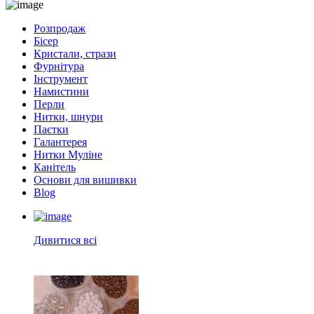
Розпродаж
Бісер
Кристали, стрази
Фурнітура
Інструмент
Намистини
Перли
Нитки, шнури
Паєтки
Галантерея
Нитки Муліне
Канітель
Основи для вишивки
Blog
Дивитися всі