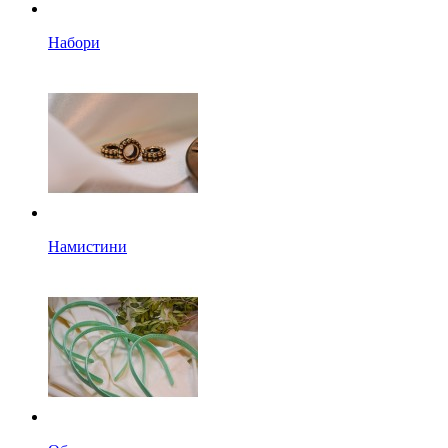
Набори
Намистини