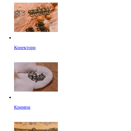
Конектори
Кримпи