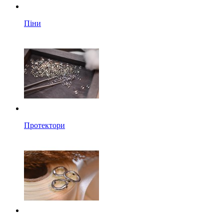
Піни
Протектори