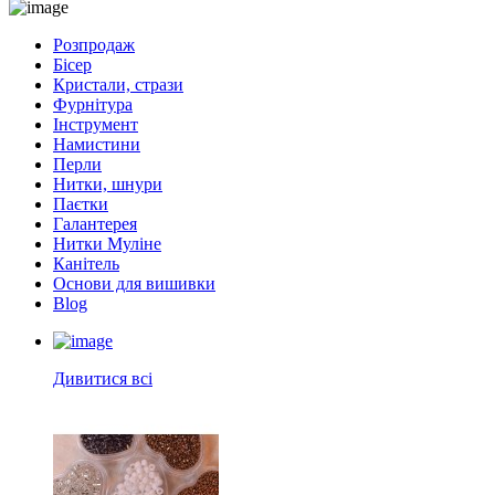
Розпродаж
Бісер
Кристали, стрази
Фурнітура
Інструмент
Намистини
Перли
Нитки, шнури
Паєтки
Галантерея
Нитки Муліне
Канітель
Основи для вишивки
Blog
Дивитися всі