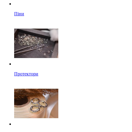
Піни
Протектори