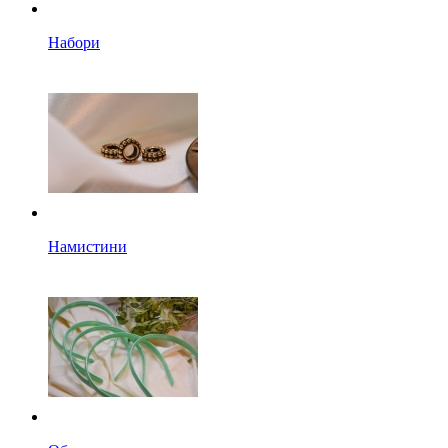
Набори
Намистини