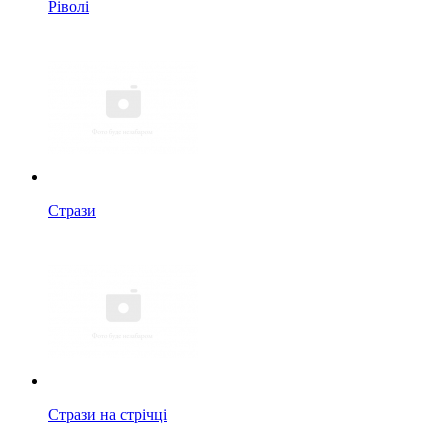
Ріволі
Стрази
Стрази на стрічці