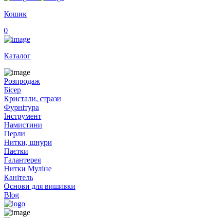
Кошик
0
Каталог
Розпродаж
Бісер
Кристали, стрази
Фурнітура
Інструмент
Намистини
Перли
Нитки, шнури
Паєтки
Галантерея
Нитки Муліне
Канітель
Основи для вишивки
Blog