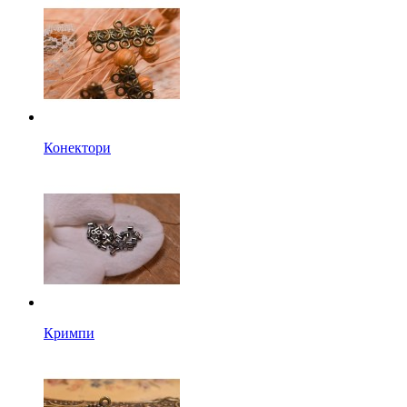
Конектори
Кримпи