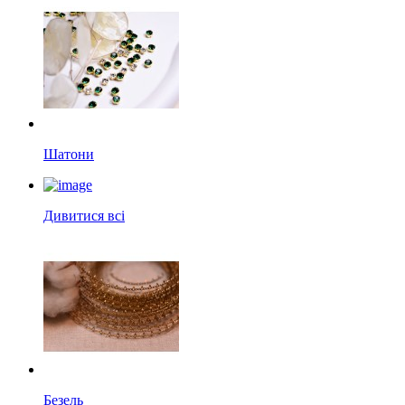
Шатони
Дивитися всі
Безель