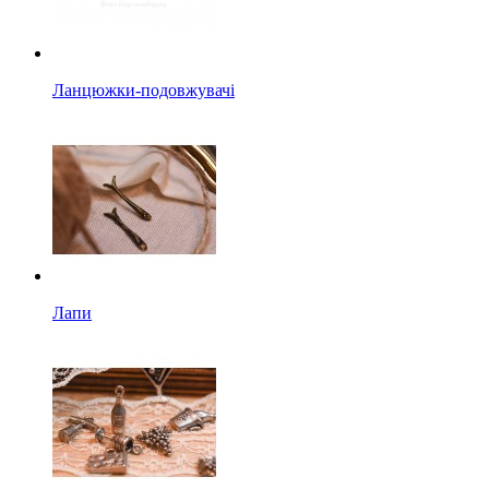
Ланцюжки-подовжувачі
Лапи