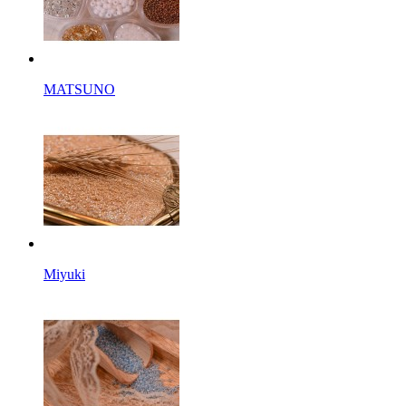
MATSUNO
Miyuki