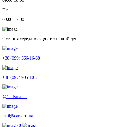
09:00-18:00
Пт
09:00-17:00
Остання середа місяця - технічний день.
+38 (099) 366-16-68
+38 (097) 905-10-21
@Carisma.ua
mail@carisma.ua
0