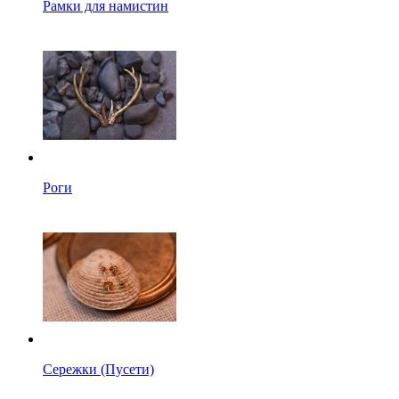
Рамки для намистин
Роги
Сережки (Пусети)