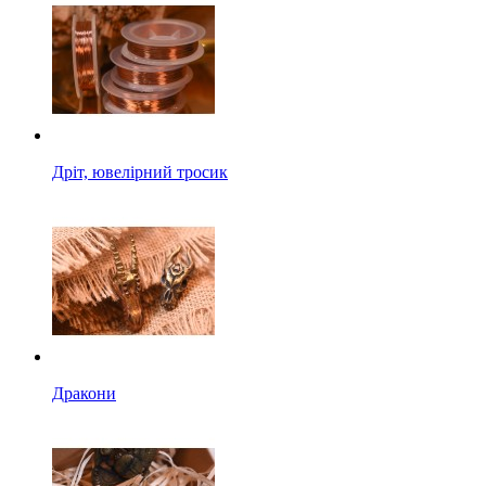
Дріт, ювелірний тросик
Дракони