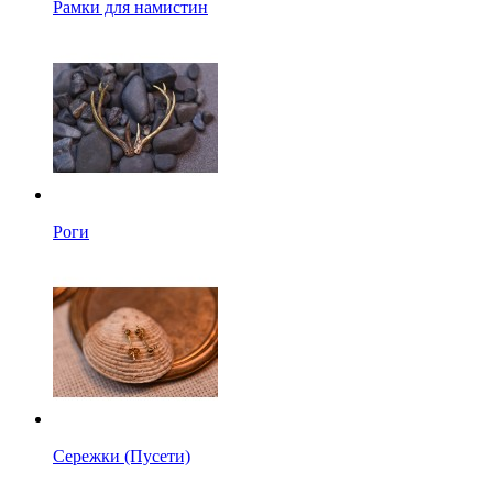
Рамки для намистин
Роги
Сережки (Пусети)