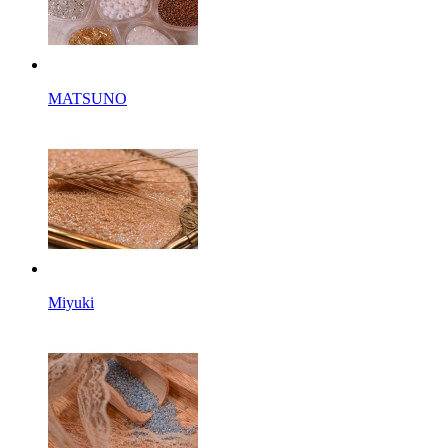
MATSUNO
Miyuki