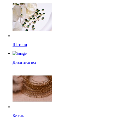
Шатони
Дивитися всі
Безель