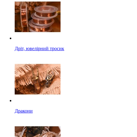
Дріт, ювелірний тросик
Дракони