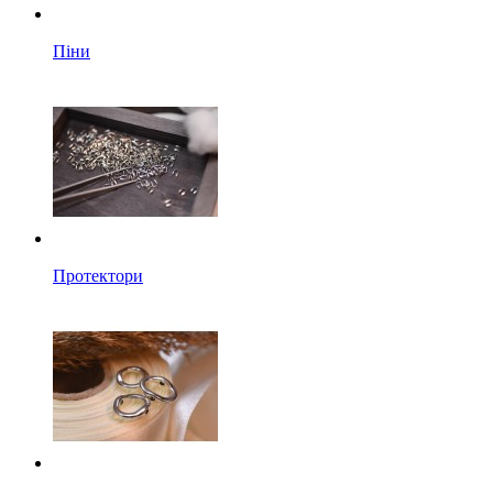
Піни
Протектори