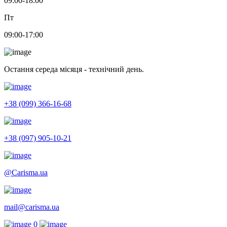
09:00-18:00
Пт
09:00-17:00
Остання середа місяця - технічний день.
+38 (099) 366-16-68
+38 (097) 905-10-21
@Carisma.ua
mail@carisma.ua
0