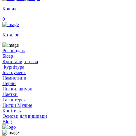
Кошик
0
Каталог
Розпродаж
Бісер
Кристали, стрази
Фурнітура
Інструмент
Намистини
Перли
Нитки, шнури
Паєтки
Галантерея
Нитки Муліне
Канітель
Основи для вишивки
Blog