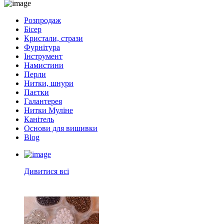
Розпродаж
Бісер
Кристали, стрази
Фурнітура
Інструмент
Намистини
Перли
Нитки, шнури
Паєтки
Галантерея
Нитки Муліне
Канітель
Основи для вишивки
Blog
Дивитися всі