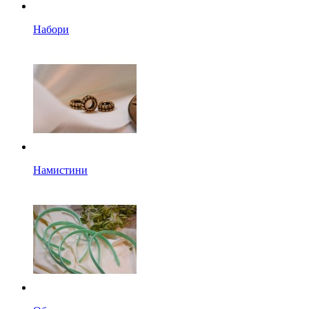
Набори
Намистини