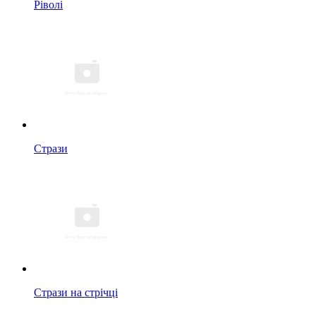
Ріволі
Стрази
Стрази на стрічці