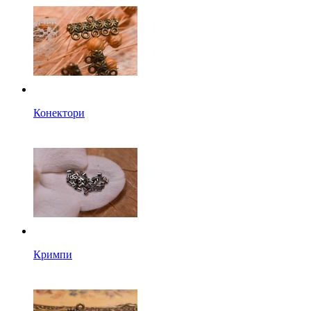
Конектори
Кримпи