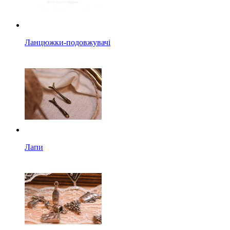
Ланцюжки-подовжувачі
Лапи