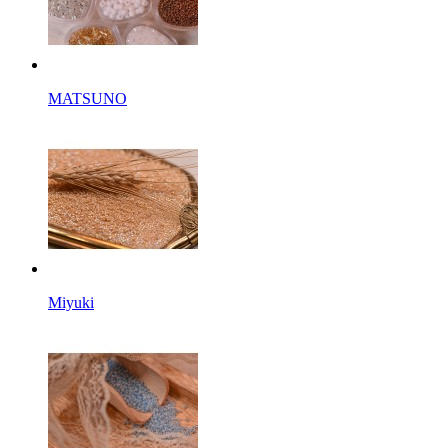
MATSUNO
Miyuki