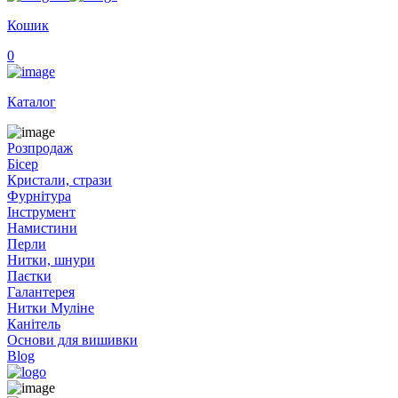
Кошик
0
Каталог
Розпродаж
Бісер
Кристали, стрази
Фурнітура
Інструмент
Намистини
Перли
Нитки, шнури
Паєтки
Галантерея
Нитки Муліне
Канітель
Основи для вишивки
Blog