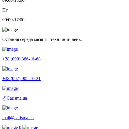
09:00-18:00
Пт
09:00-17:00
Остання середа місяця - технічний день.
+38 (099) 366-16-68
+38 (097) 905-10-21
@Carisma.ua
mail@carisma.ua
0