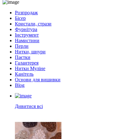
Розпродаж
Бісер
Кристали, стрази
Фурнітура
Інструмент
Намистини
Перли
Нитки, шнури
Паєтки
Галантерея
Нитки Муліне
Канітель
Основи для вишивки
Blog
Дивитися всі