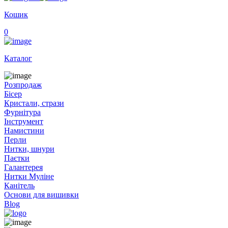
Кошик
0
Каталог
Розпродаж
Бісер
Кристали, стрази
Фурнітура
Інструмент
Намистини
Перли
Нитки, шнури
Паєтки
Галантерея
Нитки Муліне
Канітель
Основи для вишивки
Blog