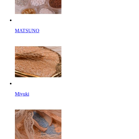
MATSUNO
Miyuki