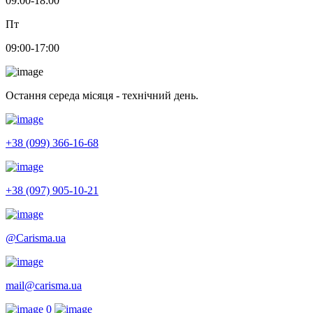
09:00-18:00
Пт
09:00-17:00
Остання середа місяця - технічний день.
+38 (099) 366-16-68
+38 (097) 905-10-21
@Carisma.ua
mail@carisma.ua
0