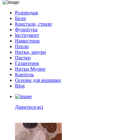
Розпродаж
Бісер
Кристали, стрази
Фурнітура
Інструмент
Намистини
Перли
Нитки, шнури
Паєтки
Галантерея
Нитки Муліне
Канітель
Основи для вишивки
Blog
Дивитися всі