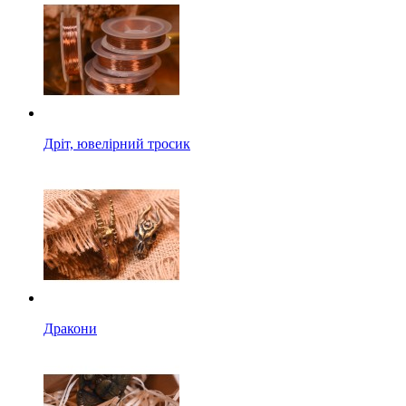
Дріт, ювелірний тросик
Дракони