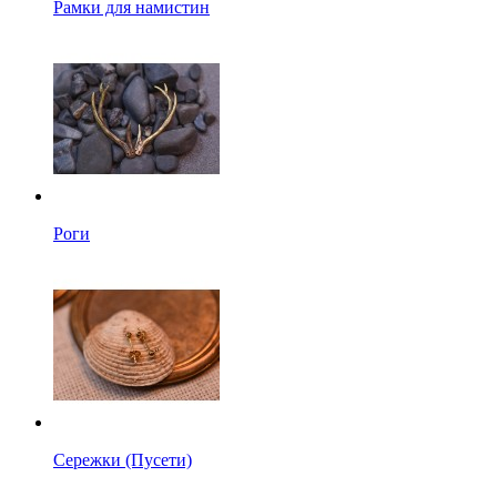
Рамки для намистин
Роги
Сережки (Пусети)