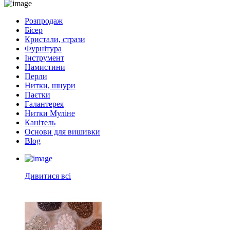
Розпродаж
Бісер
Кристали, стрази
Фурнітура
Інструмент
Намистини
Перли
Нитки, шнури
Паєтки
Галантерея
Нитки Муліне
Канітель
Основи для вишивки
Blog
Дивитися всі