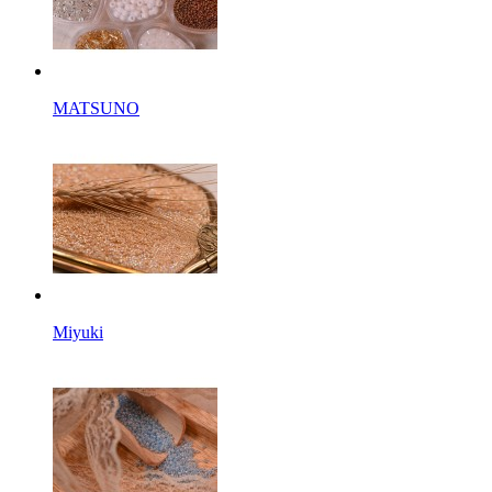
MATSUNO
Miyuki