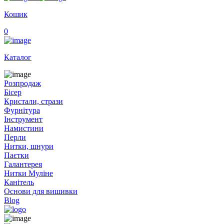
Кошик
0
Каталог
Розпродаж
Бісер
Кристали, стрази
Фурнітура
Інструмент
Намистини
Перли
Нитки, шнури
Паєтки
Галантерея
Нитки Муліне
Канітель
Основи для вишивки
Blog