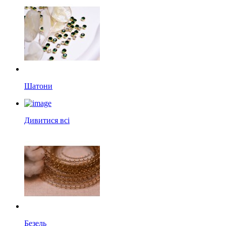
Шатони
Дивитися всі
Безель