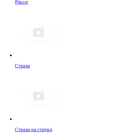
Ріволі
Стрази
Стрази на стрічці