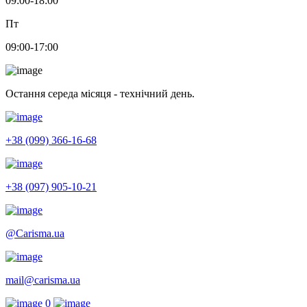
09:00-18:00
Пт
09:00-17:00
Остання середа місяця - технічний день.
+38 (099) 366-16-68
+38 (097) 905-10-21
@Carisma.ua
mail@carisma.ua
0