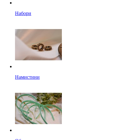
Набори
Намистини