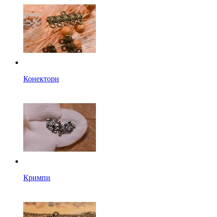
Конектори
Кримпи