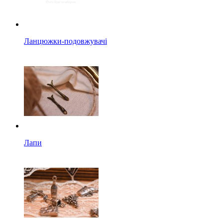
Ланцюжки-подовжувачі
Лапи