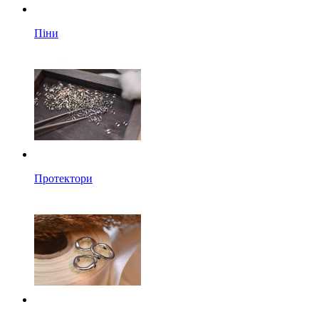
Піни
Протектори