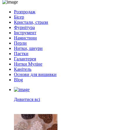
Розпродаж
Бісер
Кристали, стрази
Фурнітура
Інструмент
Намистини
Перли
Нитки, шнури
Паєтки
Галантерея
Нитки Муліне
Канітель
Основи для вишивки
Blog
Дивитися всі