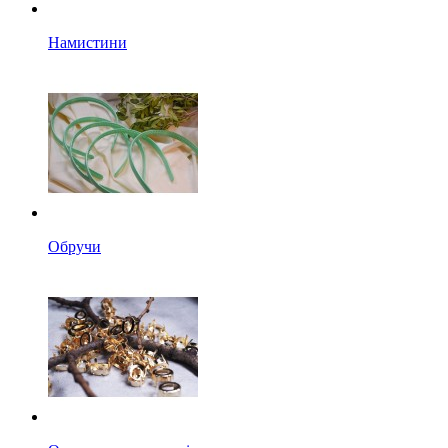
Намистини
Обручи