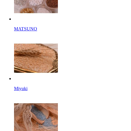
MATSUNO
Miyuki