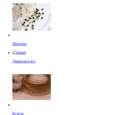
Шатони
Дивитися всі
Безель