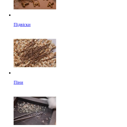
Підвіски
Піни