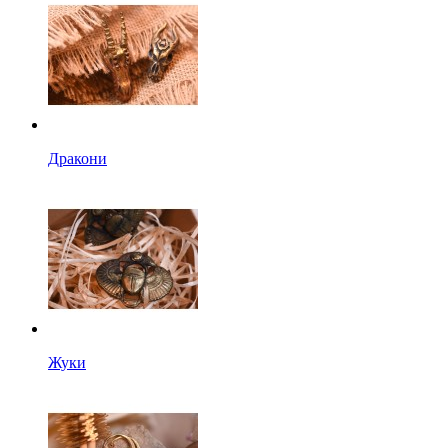
Дракони
Жуки