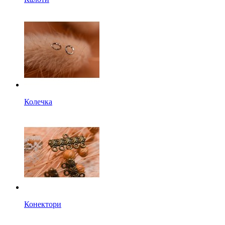
Колечка
Конектори