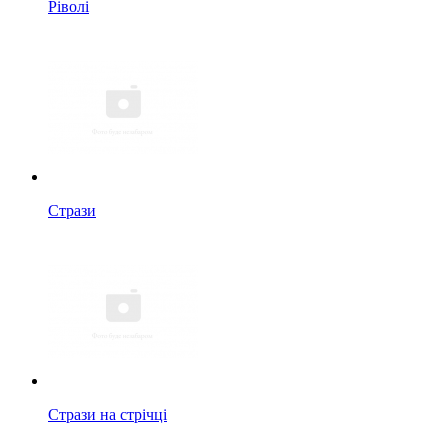
Ріволі
Стрази
Стрази на стрічці