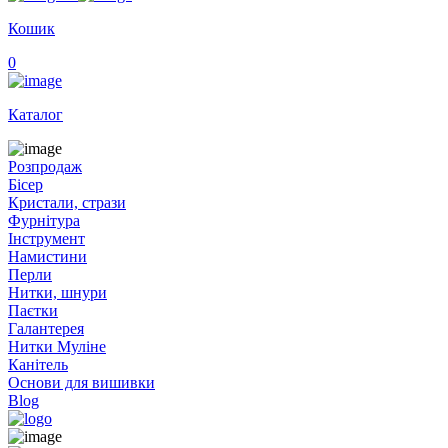
Кошик
0
Каталог
Розпродаж
Бісер
Кристали, стрази
Фурнітура
Інструмент
Намистини
Перли
Нитки, шнури
Паєтки
Галантерея
Нитки Муліне
Канітель
Основи для вишивки
Blog