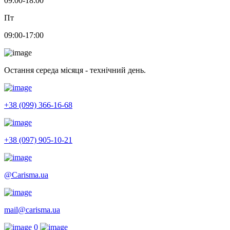
09:00-18:00
Пт
09:00-17:00
Остання середа місяця - технічний день.
+38 (099) 366-16-68
+38 (097) 905-10-21
@Carisma.ua
mail@carisma.ua
0