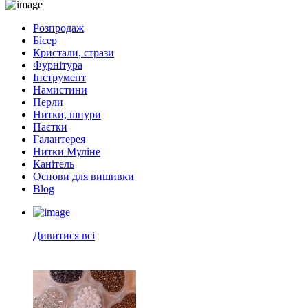
Розпродаж
Бісер
Кристали, стрази
Фурнітура
Інструмент
Намистини
Перли
Нитки, шнури
Паєтки
Галантерея
Нитки Муліне
Канітель
Основи для вишивки
Blog
Дивитися всі