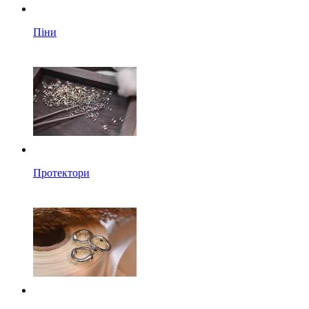
Піни
Протектори