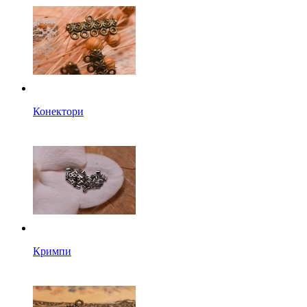
Конектори
Кримпи