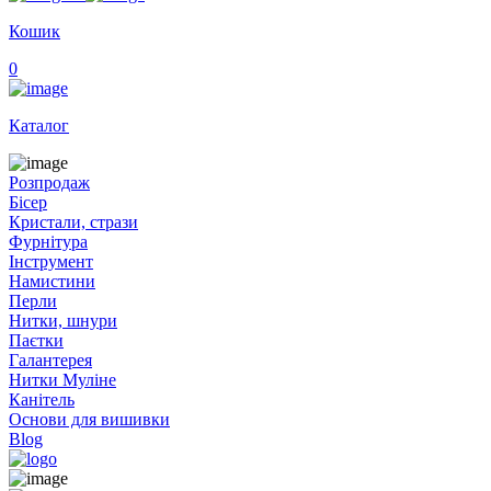
Кошик
0
Каталог
Розпродаж
Бісер
Кристали, стрази
Фурнітура
Інструмент
Намистини
Перли
Нитки, шнури
Паєтки
Галантерея
Нитки Муліне
Канітель
Основи для вишивки
Blog