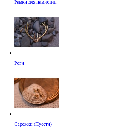
Рамки для намистин
Роги
Сережки (Пусети)