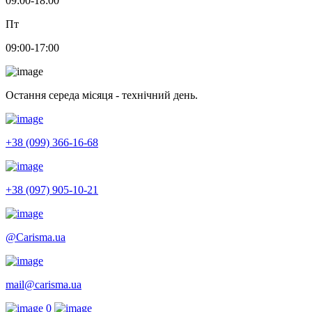
09:00-18:00
Пт
09:00-17:00
Остання середа місяця - технічний день.
+38 (099) 366-16-68
+38 (097) 905-10-21
@Carisma.ua
mail@carisma.ua
0