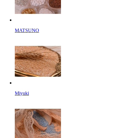
MATSUNO
Miyuki