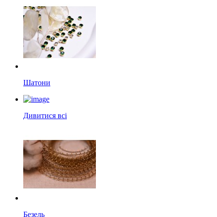
Шатони
Дивитися всі
Безель