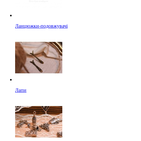
Ланцюжки-подовжувачі
Лапи