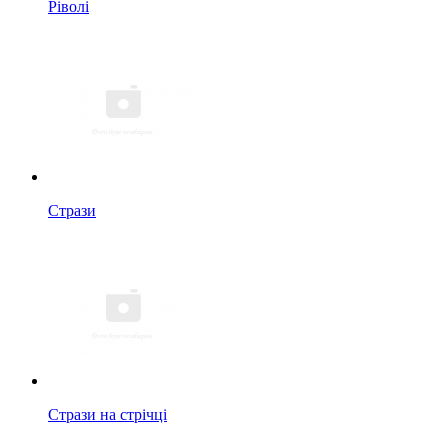
Ріволі
Стрази
Стрази на стрічці