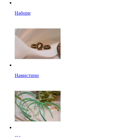
Набори
Намистини