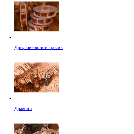
Дріт, ювелірний тросик
Дракони