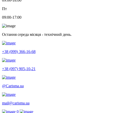
09:00-18:00
Пт
09:00-17:00
Остання середа місяця - технічний день.
+38 (099) 366-16-68
+38 (097) 905-10-21
@Carisma.ua
mail@carisma.ua
0