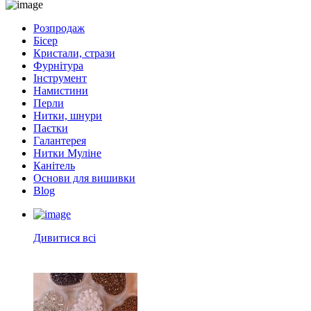
Розпродаж
Бісер
Кристали, стрази
Фурнітура
Інструмент
Намистини
Перли
Нитки, шнури
Паєтки
Галантерея
Нитки Муліне
Канітель
Основи для вишивки
Blog
Дивитися всі