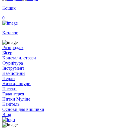
Кошик
0
Каталог
Розпродаж
Бісер
Кристали, стрази
Фурнітура
Інструмент
Намистини
Перли
Нитки, шнури
Паєтки
Галантерея
Нитки Муліне
Канітель
Основи для вишивки
Blog