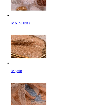
MATSUNO
Miyuki