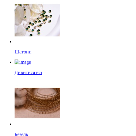
Шатони
Дивитися всі
Безель