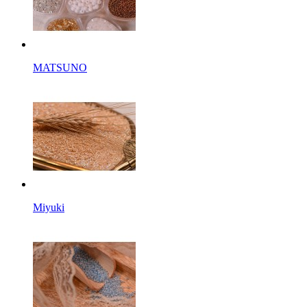
MATSUNO
Miyuki