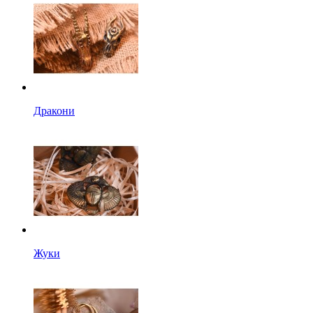
Дракони
Жуки