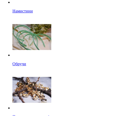
Намистини
Обручи