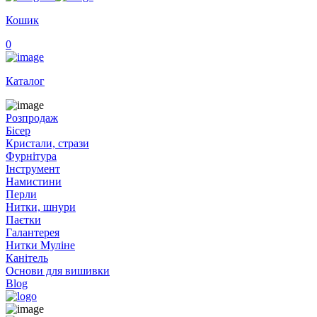
Кошик
0
Каталог
Розпродаж
Бісер
Кристали, стрази
Фурнітура
Інструмент
Намистини
Перли
Нитки, шнури
Паєтки
Галантерея
Нитки Муліне
Канітель
Основи для вишивки
Blog