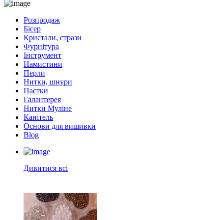
Розпродаж
Бісер
Кристали, стрази
Фурнітура
Інструмент
Намистини
Перли
Нитки, шнури
Паєтки
Галантерея
Нитки Муліне
Канітель
Основи для вишивки
Blog
Дивитися всі