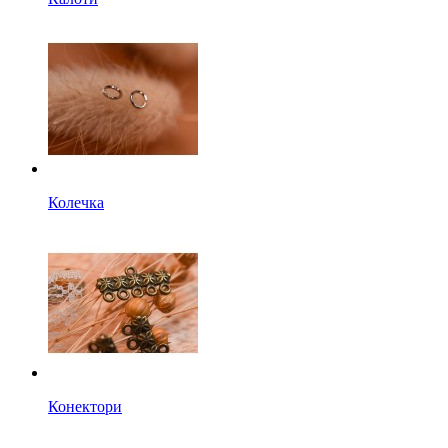
Колечка
Конектори