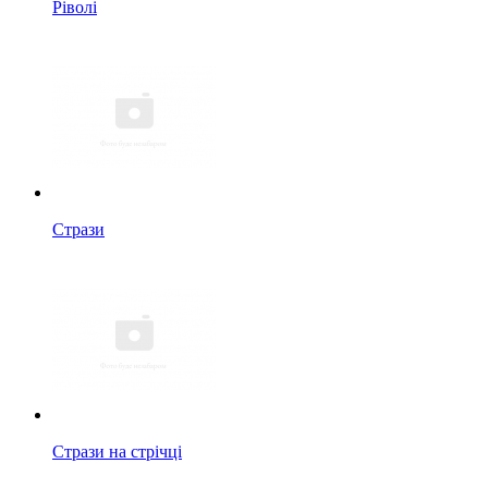
Ріволі
Стрази
Стрази на стрічці