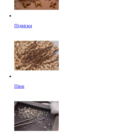
Підвіски
Піни