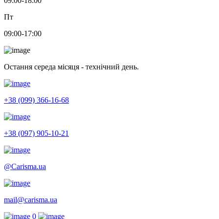
09:00-18:00
Пт
09:00-17:00
Остання середа місяця - технічний день.
+38 (099) 366-16-68
+38 (097) 905-10-21
@Carisma.ua
mail@carisma.ua
0