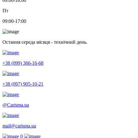
09:00-18:00
Пт
09:00-17:00
Остання середа місяця - технічний день.
+38 (099) 366-16-68
+38 (097) 905-10-21
@Carisma.ua
mail@carisma.ua
0