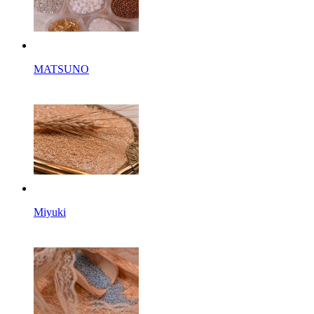
MATSUNO
Miyuki