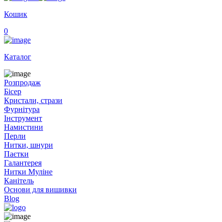
Кошик
0
Каталог
Розпродаж
Бісер
Кристали, стрази
Фурнітура
Інструмент
Намистини
Перли
Нитки, шнури
Паєтки
Галантерея
Нитки Муліне
Канітель
Основи для вишивки
Blog