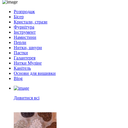
Розпродаж
Бісер
Кристали, стрази
Фурнітура
Інструмент
Намистини
Перли
Нитки, шнури
Паєтки
Галантерея
Нитки Муліне
Канітель
Основи для вишивки
Blog
Дивитися всі