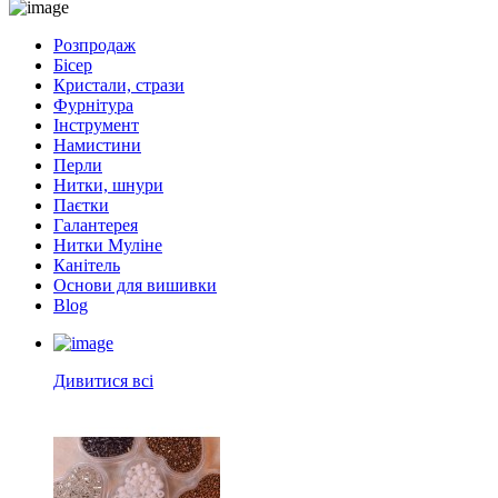
Розпродаж
Бісер
Кристали, стрази
Фурнітура
Інструмент
Намистини
Перли
Нитки, шнури
Паєтки
Галантерея
Нитки Муліне
Канітель
Основи для вишивки
Blog
Дивитися всі