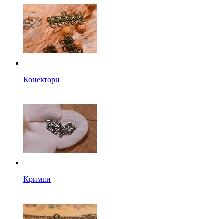
Конектори
Кримпи