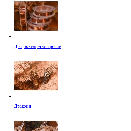
Дріт, ювелірний тросик
Дракони