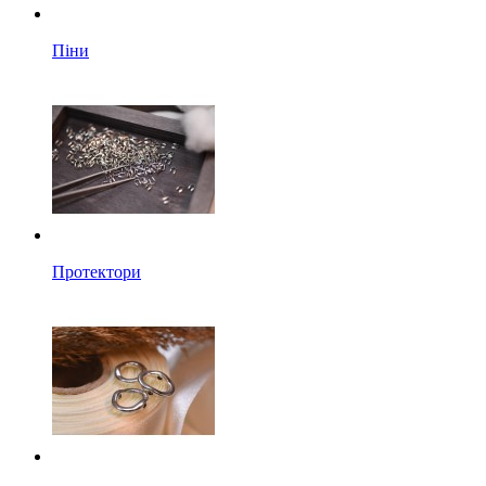
Піни
Протектори