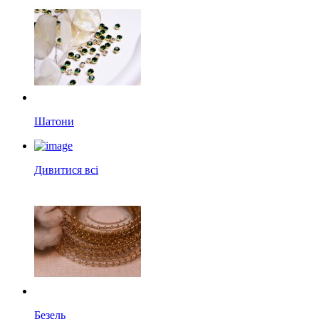
Шатони
Дивитися всі
Безель