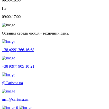
09:00-18:00
Пт
09:00-17:00
Остання середа місяця - технічний день.
+38 (099) 366-16-68
+38 (097) 905-10-21
@Carisma.ua
mail@carisma.ua
0