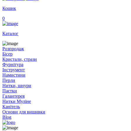
Кошик
0
Каталог
Розпродаж
Бісер
Кристали, стрази
Фурнітура
Інструмент
Намистини
Перли
Нитки, шнури
Паєтки
Галантерея
Нитки Муліне
Канітель
Основи для вишивки
Blog