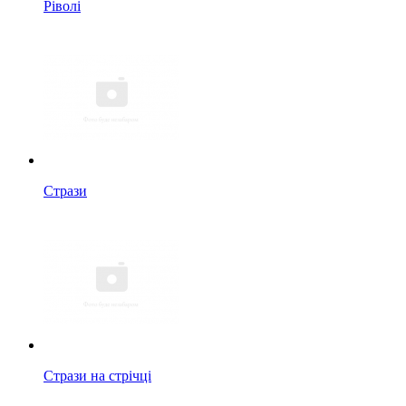
Ріволі
Стрази
Стрази на стрічці