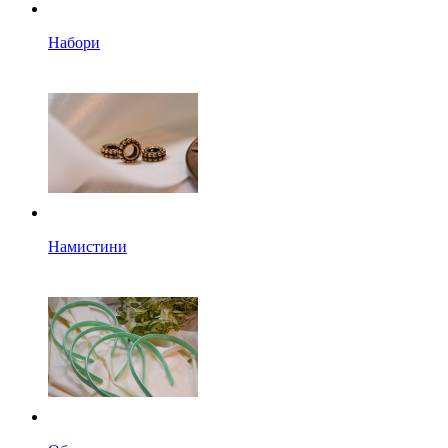
Набори
Намистини