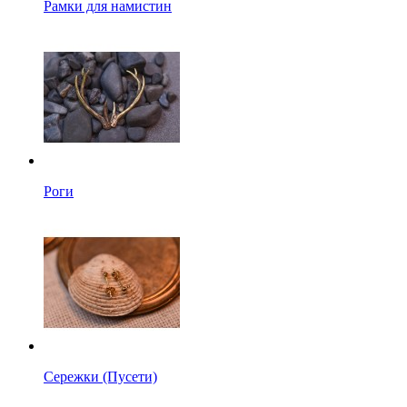
Рамки для намистин
Роги
Сережки (Пусети)