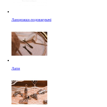
Ланцюжки-подовжувачі
Лапи