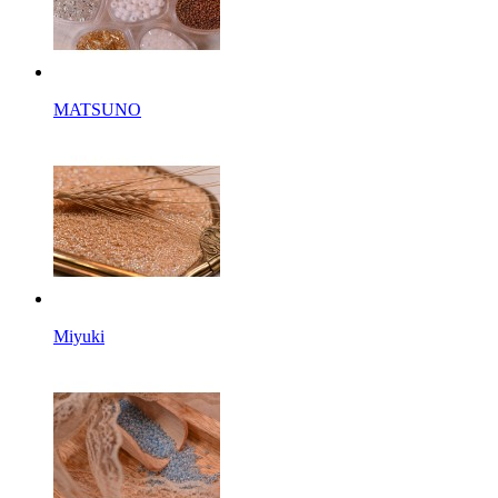
MATSUNO
Miyuki