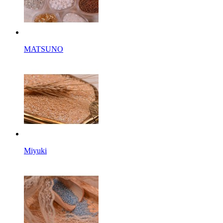
MATSUNO
Miyuki