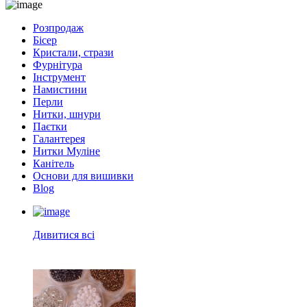
Розпродаж
Бісер
Кристали, стрази
Фурнітура
Інструмент
Намистини
Перли
Нитки, шнури
Паєтки
Галантерея
Нитки Муліне
Канітель
Основи для вишивки
Blog
Дивитися всі