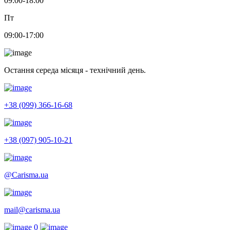
09:00-18:00
Пт
09:00-17:00
Остання середа місяця - технічний день.
+38 (099) 366-16-68
+38 (097) 905-10-21
@Carisma.ua
mail@carisma.ua
0