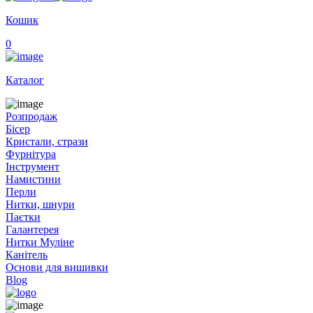
Кошик
0
Каталог
Розпродаж
Бісер
Кристали, стрази
Фурнітура
Інструмент
Намистини
Перли
Нитки, шнури
Паєтки
Галантерея
Нитки Муліне
Канітель
Основи для вишивки
Blog