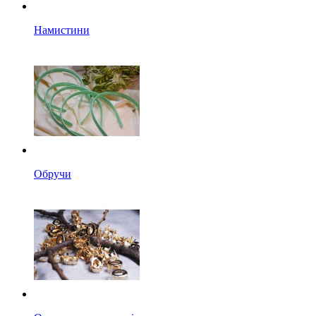
Намистини
Обручи