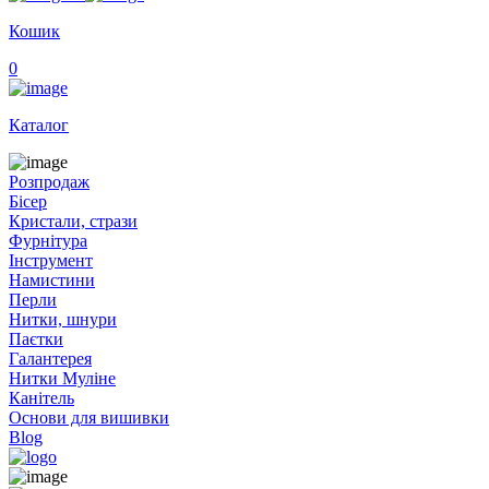
Кошик
0
Каталог
Розпродаж
Бісер
Кристали, стрази
Фурнітура
Інструмент
Намистини
Перли
Нитки, шнури
Паєтки
Галантерея
Нитки Муліне
Канітель
Основи для вишивки
Blog