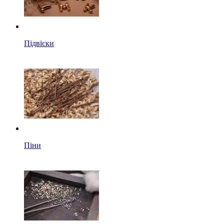
Підвіски
Піни