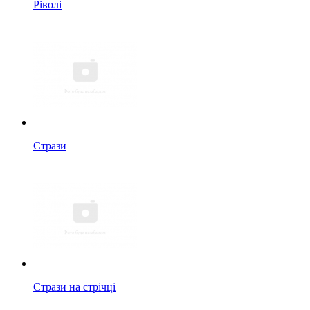
Ріволі
Стрази
Стрази на стрічці