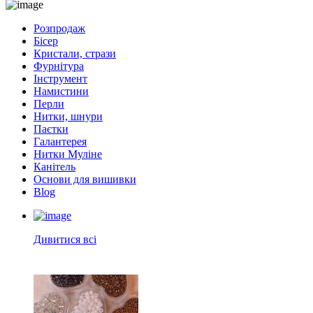
Розпродаж
Бісер
Кристали, стрази
Фурнітура
Інструмент
Намистини
Перли
Нитки, шнури
Паєтки
Галантерея
Нитки Муліне
Канітель
Основи для вишивки
Blog
Дивитися всі