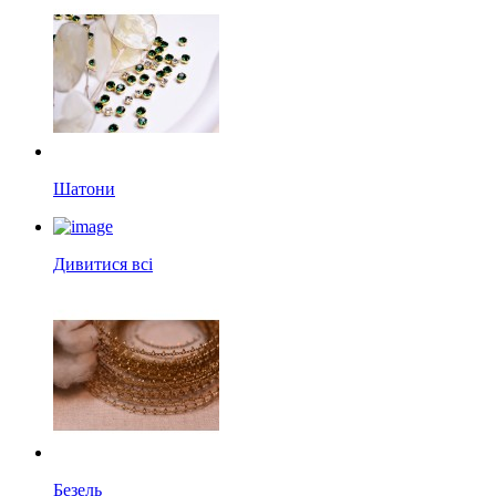
Шатони
Дивитися всі
Безель