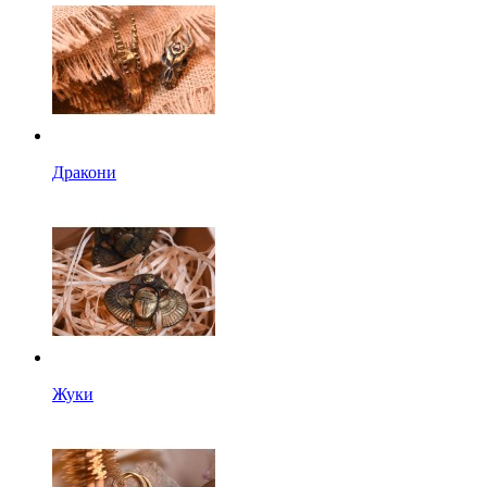
Дракони
Жуки