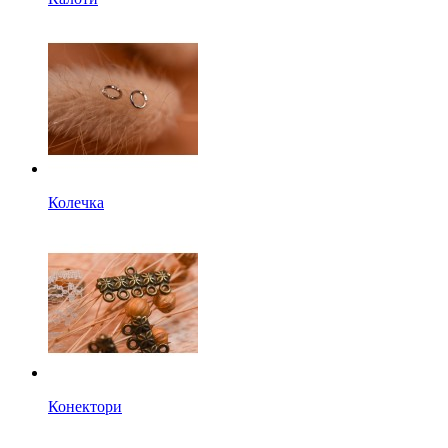
Колечка
Конектори