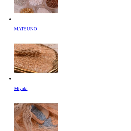
MATSUNO
Miyuki