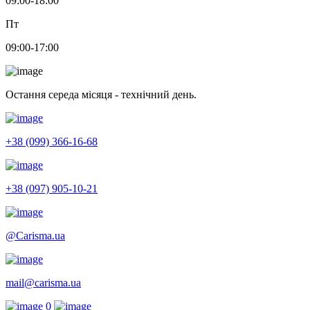
09:00-18:00
Пт
09:00-17:00
Остання середа місяця - технічний день.
+38 (099) 366-16-68
+38 (097) 905-10-21
@Carisma.ua
mail@carisma.ua
0