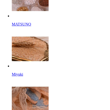
MATSUNO
Miyuki