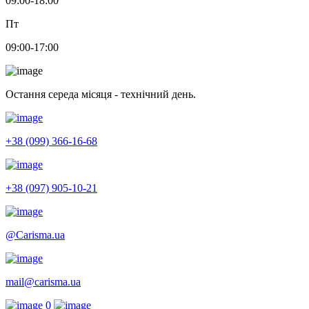
09:00-18:00
Пт
09:00-17:00
Остання середа місяця - технічний день.
+38 (099) 366-16-68
+38 (097) 905-10-21
@Carisma.ua
mail@carisma.ua
0