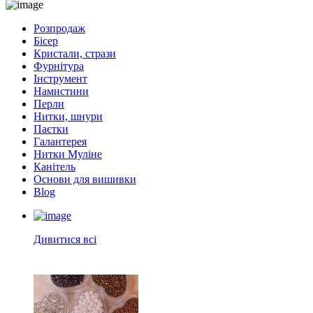
Розпродаж
Бісер
Кристали, стрази
Фурнітура
Інструмент
Намистини
Перли
Нитки, шнури
Паєтки
Галантерея
Нитки Муліне
Канітель
Основи для вишивки
Blog
Дивитися всі