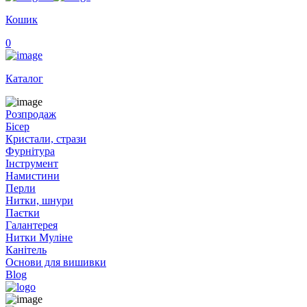
Кошик
0
Каталог
Розпродаж
Бісер
Кристали, стрази
Фурнітура
Інструмент
Намистини
Перли
Нитки, шнури
Паєтки
Галантерея
Нитки Муліне
Канітель
Основи для вишивки
Blog