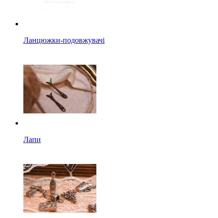
Ланцюжки-подовжувачі
Лапи