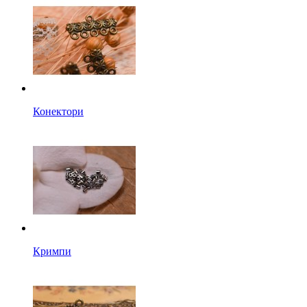
Конектори
Кримпи