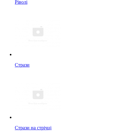
Ріволі
Стрази
Стрази на стрічці