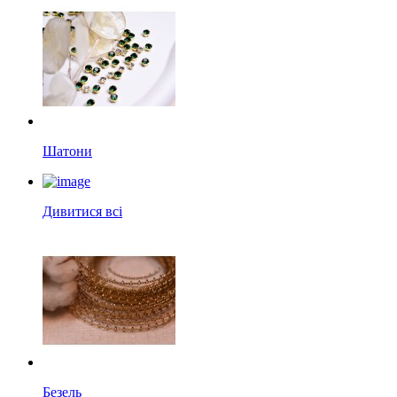
Шатони
Дивитися всі
Безель