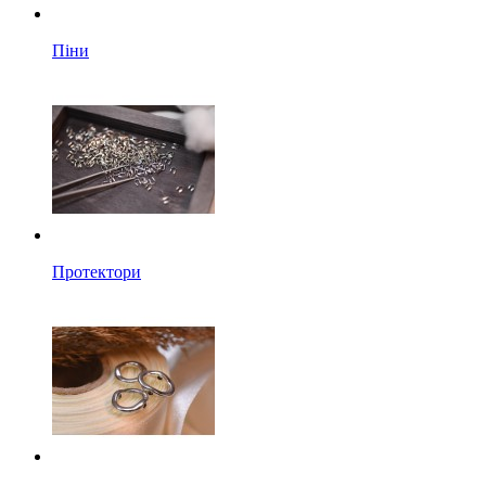
Піни
Протектори