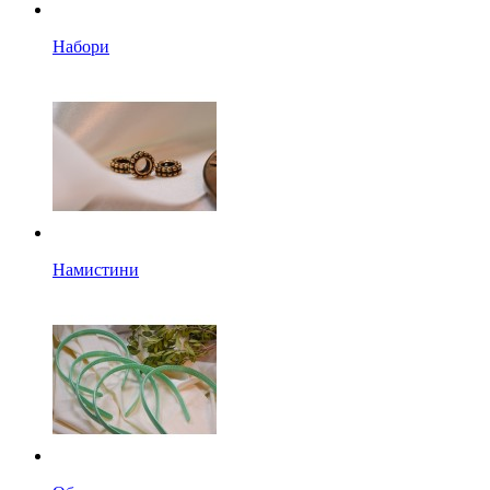
Набори
Намистини