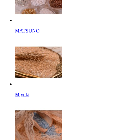
MATSUNO
Miyuki