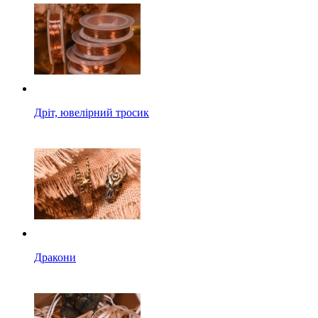
Дріт, ювелірний тросик
Дракони