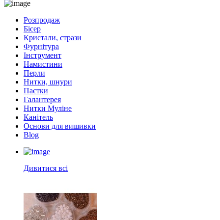
Розпродаж
Бісер
Кристали, стрази
Фурнітура
Інструмент
Намистини
Перли
Нитки, шнури
Паєтки
Галантерея
Нитки Муліне
Канітель
Основи для вишивки
Blog
Дивитися всі