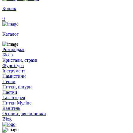
Кошик
0
Каталог
Розпродаж
Бісер
Кристали, стрази
Фурнітура
Інструмент
Намистини
Перли
Нитки, шнури
Паєтки
Галантерея
Нитки Муліне
Канітель
Основи для вишивки
Blog