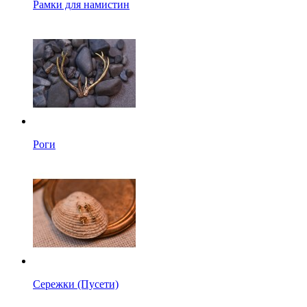
Рамки для намистин
Роги
Сережки (Пусети)