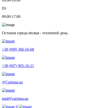
09:00-18:00
Пт
09:00-17:00
Остання середа місяця - технічний день.
+38 (099) 366-16-68
+38 (097) 905-10-21
@Carisma.ua
mail@carisma.ua
0