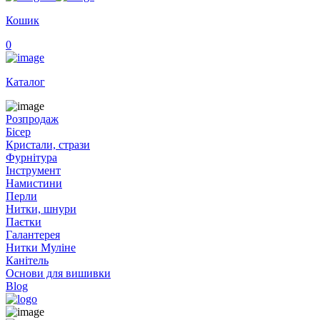
Кошик
0
Каталог
Розпродаж
Бісер
Кристали, стрази
Фурнітура
Інструмент
Намистини
Перли
Нитки, шнури
Паєтки
Галантерея
Нитки Муліне
Канітель
Основи для вишивки
Blog