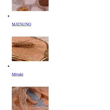
MATSUNO
Miyuki