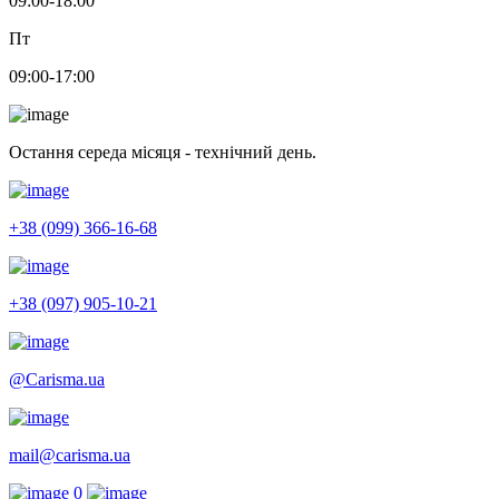
09:00-18:00
Пт
09:00-17:00
Остання середа місяця - технічний день.
+38 (099) 366-16-68
+38 (097) 905-10-21
@Carisma.ua
mail@carisma.ua
0