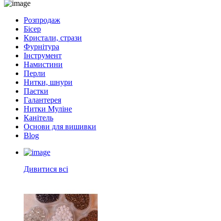
Розпродаж
Бісер
Кристали, стрази
Фурнітура
Інструмент
Намистини
Перли
Нитки, шнури
Паєтки
Галантерея
Нитки Муліне
Канітель
Основи для вишивки
Blog
Дивитися всі