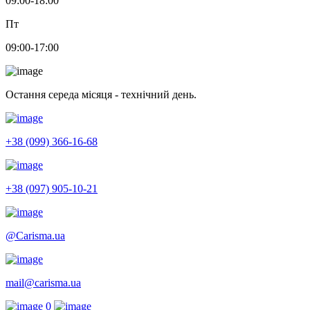
09:00-18:00
Пт
09:00-17:00
Остання середа місяця - технічний день.
+38 (099) 366-16-68
+38 (097) 905-10-21
@Carisma.ua
mail@carisma.ua
0