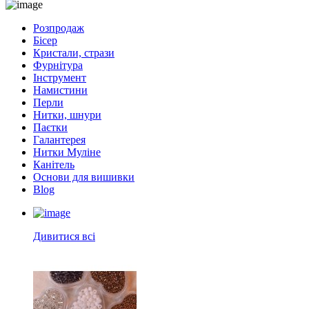
Розпродаж
Бісер
Кристали, стрази
Фурнітура
Інструмент
Намистини
Перли
Нитки, шнури
Паєтки
Галантерея
Нитки Муліне
Канітель
Основи для вишивки
Blog
Дивитися всі