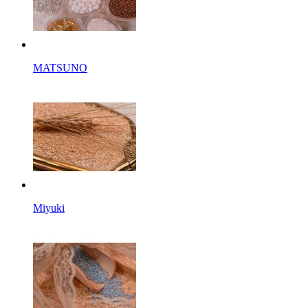
MATSUNO
Miyuki