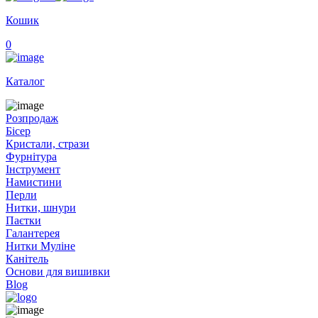
Кошик
0
Каталог
Розпродаж
Бісер
Кристали, стрази
Фурнітура
Інструмент
Намистини
Перли
Нитки, шнури
Паєтки
Галантерея
Нитки Муліне
Канітель
Основи для вишивки
Blog