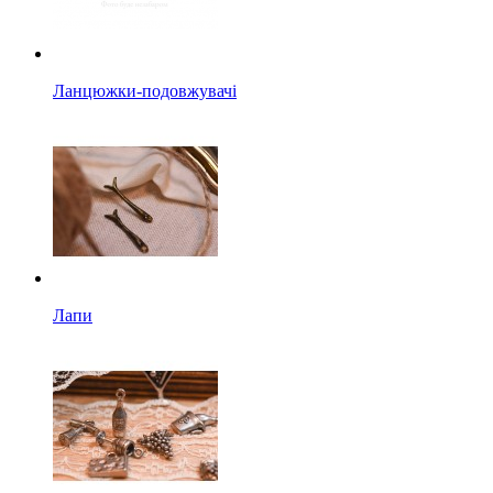
Ланцюжки-подовжувачі
Лапи