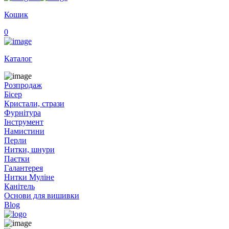
Кошик
0
Каталог
Розпродаж
Бісер
Кристали, стрази
Фурнітура
Інструмент
Намистини
Перли
Нитки, шнури
Паєтки
Галантерея
Нитки Муліне
Канітель
Основи для вишивки
Blog