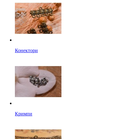
Конектори
Кримпи