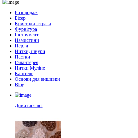
Розпродаж
Бісер
Кристали, стрази
Фурнітура
Інструмент
Намистини
Перли
Нитки, шнури
Паєтки
Галантерея
Нитки Муліне
Канітель
Основи для вишивки
Blog
Дивитися всі