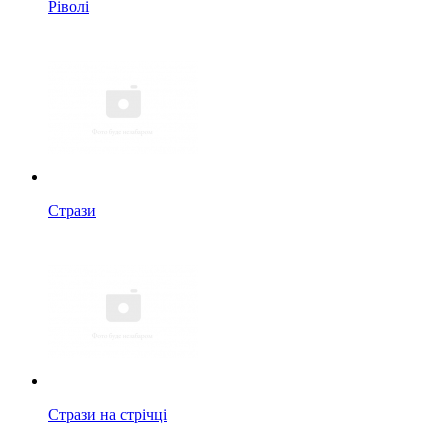
Ріволі
Стрази
Стрази на стрічці