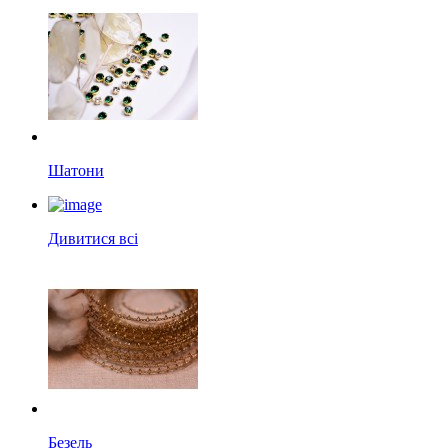
Шатони
Дивитися всі
Безель