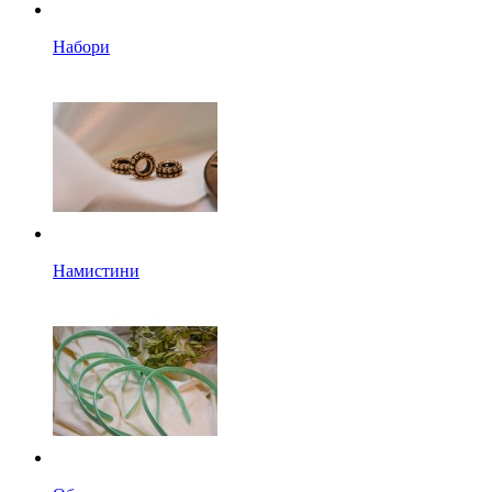
Набори
Намистини