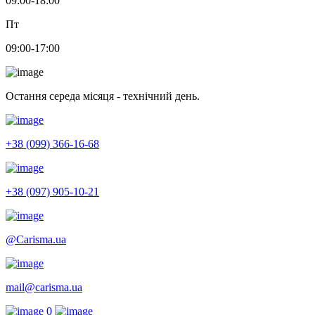
09:00-18:00
Пт
09:00-17:00
Остання середа місяця - технічний день.
+38 (099) 366-16-68
+38 (097) 905-10-21
@Carisma.ua
mail@carisma.ua
0