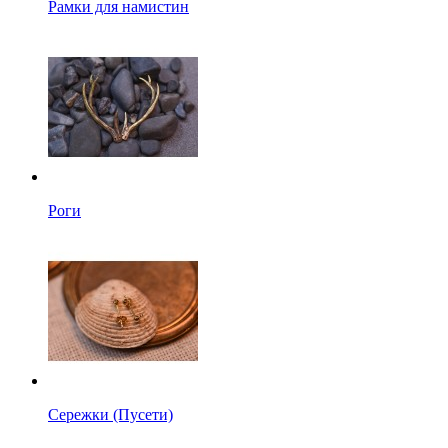
Рамки для намистин
Роги
Сережки (Пусети)