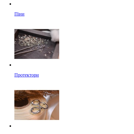
Піни
Протектори