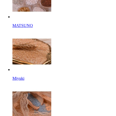
MATSUNO
Miyuki