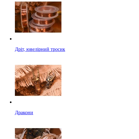
Дріт, ювелірний тросик
Дракони