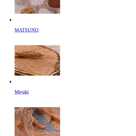
MATSUNO
Miyuki