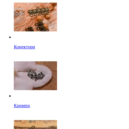
Конектори
Кримпи