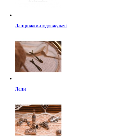
Ланцюжки-подовжувачі
Лапи