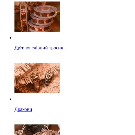
Дріт, ювелірний тросик
Дракони