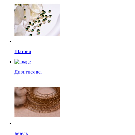
Шатони
Дивитися всі
Безель