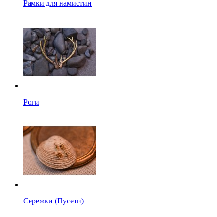
Рамки для намистин
Роги
Сережки (Пусети)