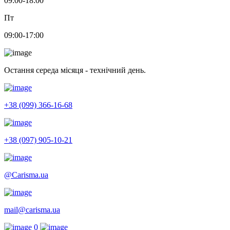
09:00-18:00
Пт
09:00-17:00
Остання середа місяця - технічний день.
+38 (099) 366-16-68
+38 (097) 905-10-21
@Carisma.ua
mail@carisma.ua
0