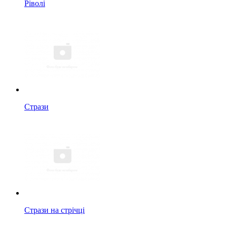
Ріволі
Стрази
Стрази на стрічці