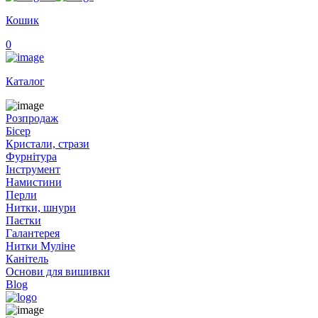
Кошик
0
Каталог
Розпродаж
Бісер
Кристали, стрази
Фурнітура
Інструмент
Намистини
Перли
Нитки, шнури
Паєтки
Галантерея
Нитки Муліне
Канітель
Основи для вишивки
Blog