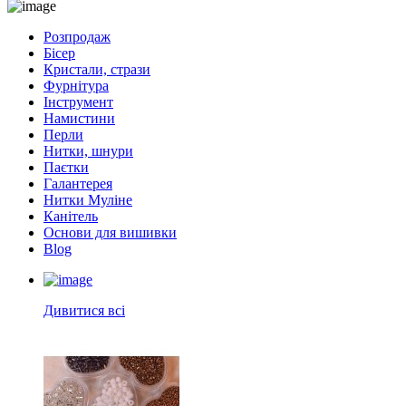
Розпродаж
Бісер
Кристали, стрази
Фурнітура
Інструмент
Намистини
Перли
Нитки, шнури
Паєтки
Галантерея
Нитки Муліне
Канітель
Основи для вишивки
Blog
Дивитися всі