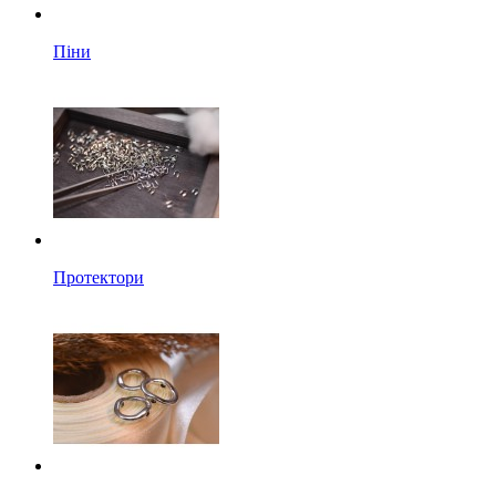
Піни
Протектори