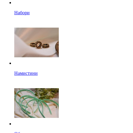
Набори
Намистини