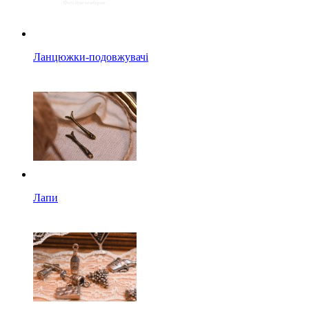
Ланцюжки-подовжувачі
Лапи