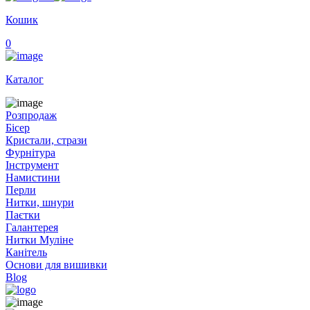
Кошик
0
Каталог
Розпродаж
Бісер
Кристали, стрази
Фурнітура
Інструмент
Намистини
Перли
Нитки, шнури
Паєтки
Галантерея
Нитки Муліне
Канітель
Основи для вишивки
Blog