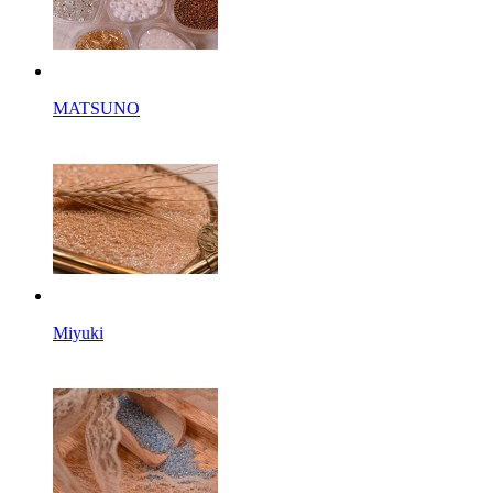
MATSUNO
Miyuki