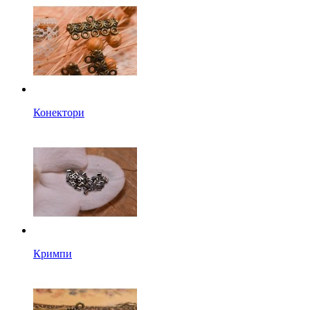
Конектори
Кримпи