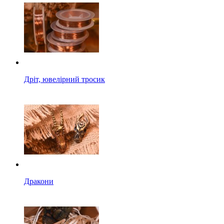
Дріт, ювелірний тросик
Дракони