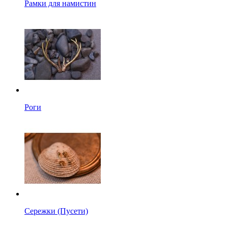
Рамки для намистин
Роги
Сережки (Пусети)