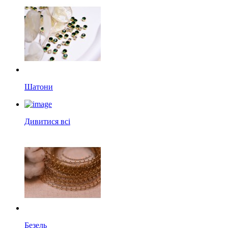
Шатони
Дивитися всі
Безель