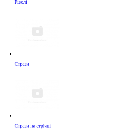
Ріволі
Стрази
Стрази на стрічці