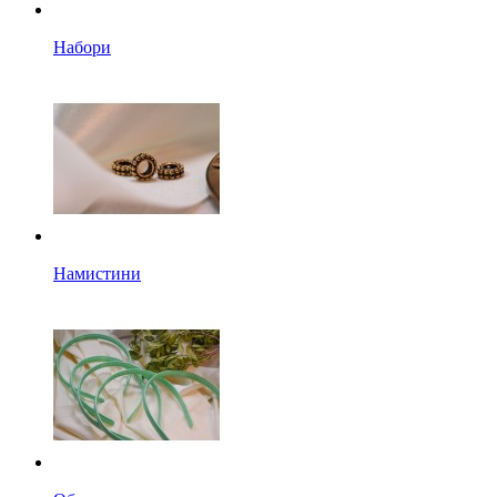
Набори
Намистини