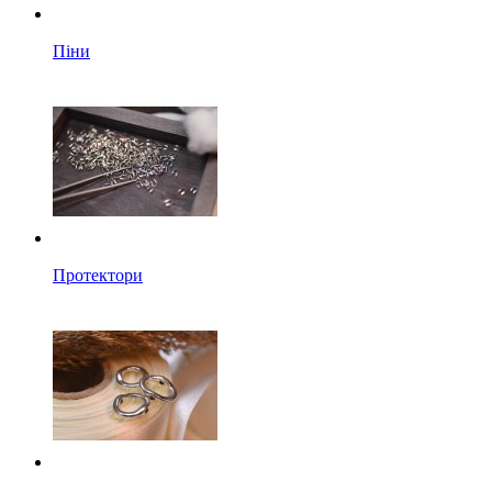
Піни
Протектори