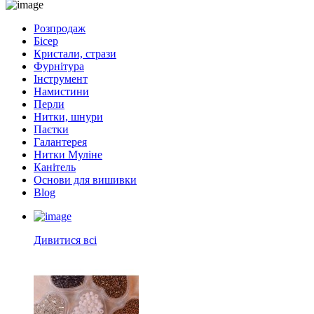
Розпродаж
Бісер
Кристали, стрази
Фурнітура
Інструмент
Намистини
Перли
Нитки, шнури
Паєтки
Галантерея
Нитки Муліне
Канітель
Основи для вишивки
Blog
Дивитися всі