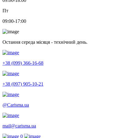
09:00-18:00
Пт
09:00-17:00
Остання середа місяця - технічний день.
+38 (099) 366-16-68
+38 (097) 905-10-21
@Carisma.ua
mail@carisma.ua
0