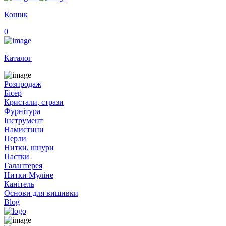
Кошик
0
Каталог
Розпродаж
Бісер
Кристали, стрази
Фурнітура
Інструмент
Намистини
Перли
Нитки, шнури
Паєтки
Галантерея
Нитки Муліне
Канітель
Основи для вишивки
Blog