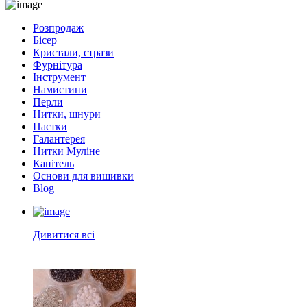
Розпродаж
Бісер
Кристали, стрази
Фурнітура
Інструмент
Намистини
Перли
Нитки, шнури
Паєтки
Галантерея
Нитки Муліне
Канітель
Основи для вишивки
Blog
Дивитися всі