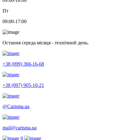
09:00-18:00
Пт
09:00-17:00
Остання середа місяця - технічний день.
+38 (099) 366-16-68
+38 (097) 905-10-21
@Carisma.ua
mail@carisma.ua
0