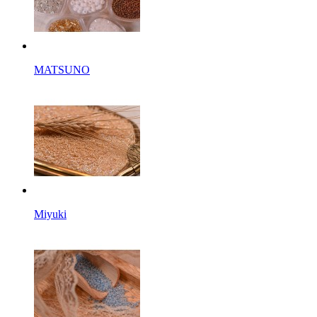
MATSUNO
Miyuki