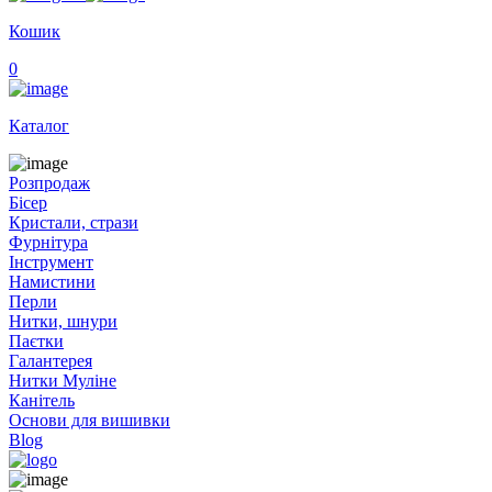
Кошик
0
Каталог
Розпродаж
Бісер
Кристали, стрази
Фурнітура
Інструмент
Намистини
Перли
Нитки, шнури
Паєтки
Галантерея
Нитки Муліне
Канітель
Основи для вишивки
Blog