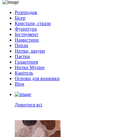
Розпродаж
Бісер
Кристали, стрази
Фурнітура
Інструмент
Намистини
Перли
Нитки, шнури
Паєтки
Галантерея
Нитки Муліне
Канітель
Основи для вишивки
Blog
Дивитися всі