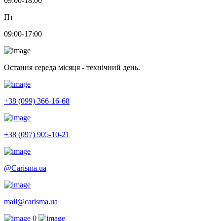
09:00-18:00
Пт
09:00-17:00
Остання середа місяця - технічний день.
+38 (099) 366-16-68
+38 (097) 905-10-21
@Carisma.ua
mail@carisma.ua
0