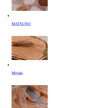
MATSUNO
Miyuki