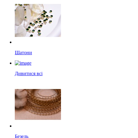
Шатони
Дивитися всі
Безель