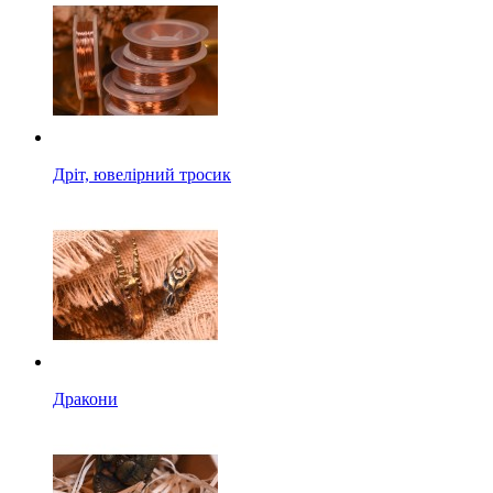
Дріт, ювелірний тросик
Дракони