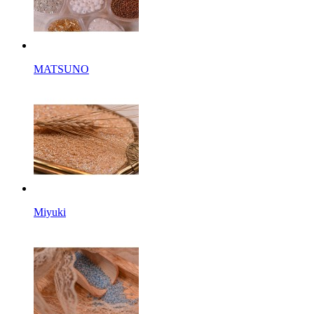
MATSUNO
Miyuki