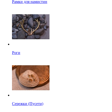
Рамки для намистин
Роги
Сережки (Пусети)