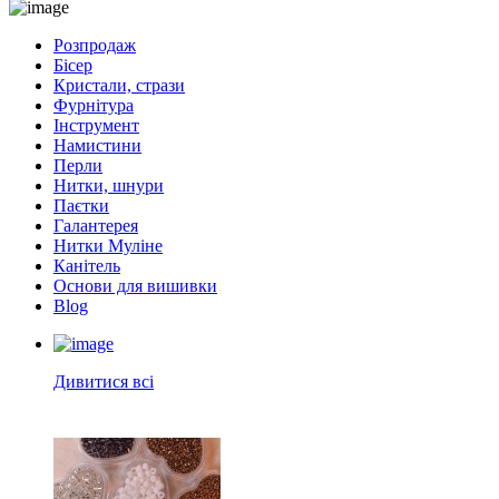
Розпродаж
Бісер
Кристали, стрази
Фурнітура
Інструмент
Намистини
Перли
Нитки, шнури
Паєтки
Галантерея
Нитки Муліне
Канітель
Основи для вишивки
Blog
Дивитися всі