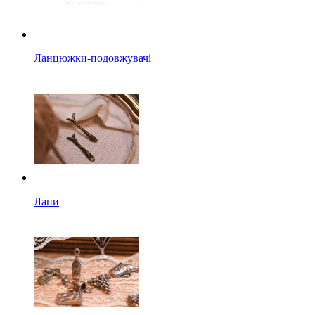
Ланцюжки-подовжувачі
Лапи