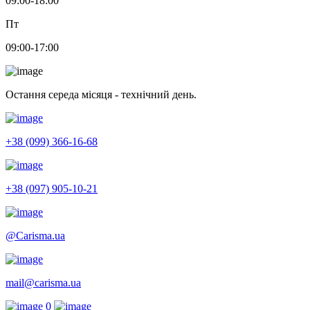
09:00-18:00
Пт
09:00-17:00
Остання середа місяця - технічний день.
+38 (099) 366-16-68
+38 (097) 905-10-21
@Carisma.ua
mail@carisma.ua
0