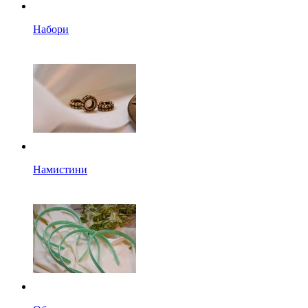
Набори
Намистини