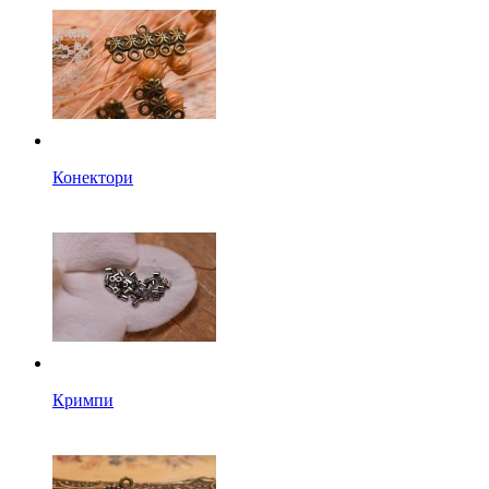
Конектори
Кримпи