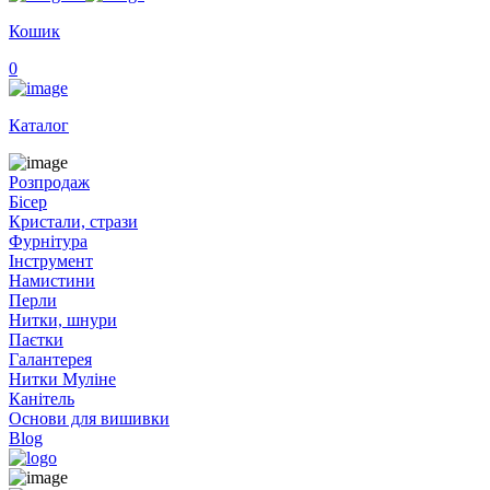
Кошик
0
Каталог
Розпродаж
Бісер
Кристали, стрази
Фурнітура
Інструмент
Намистини
Перли
Нитки, шнури
Паєтки
Галантерея
Нитки Муліне
Канітель
Основи для вишивки
Blog