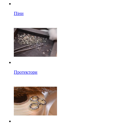
Піни
Протектори