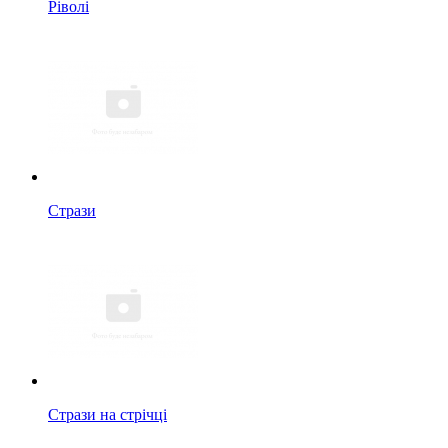
Ріволі
Стрази
Стрази на стрічці