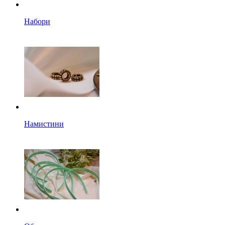
Набори
Намистини