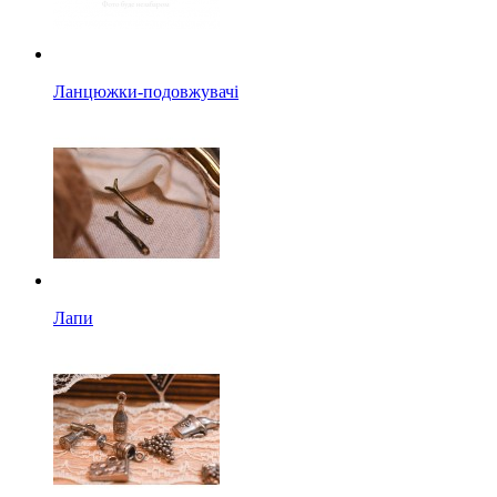
Ланцюжки-подовжувачі
Лапи