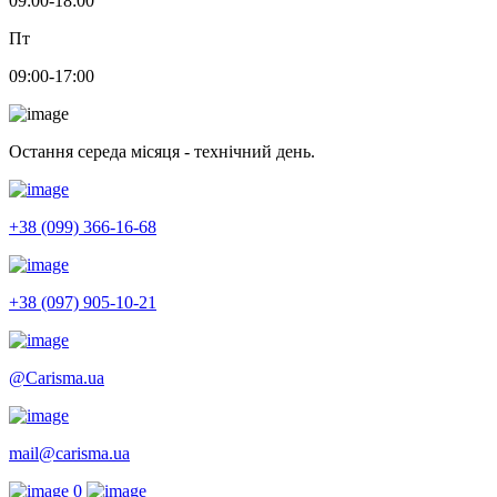
09:00-18:00
Пт
09:00-17:00
Остання середа місяця - технічний день.
+38 (099) 366-16-68
+38 (097) 905-10-21
@Carisma.ua
mail@carisma.ua
0