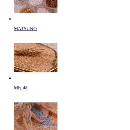
MATSUNO
Miyuki