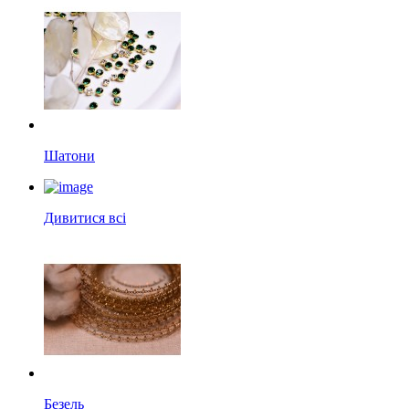
Шатони
Дивитися всі
Безель