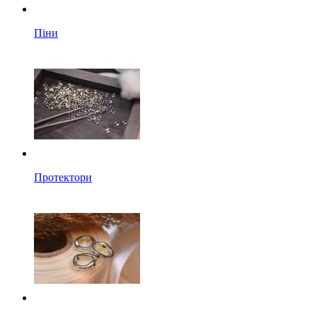
Піни
Протектори