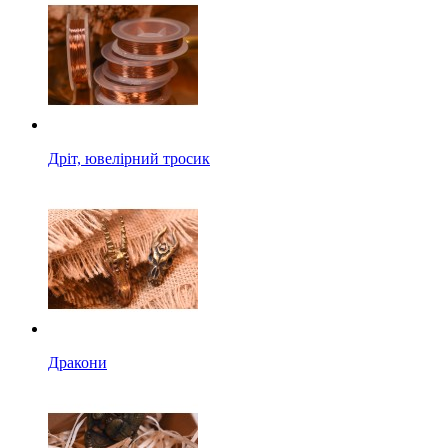
Дріт, ювелірний тросик
Дракони