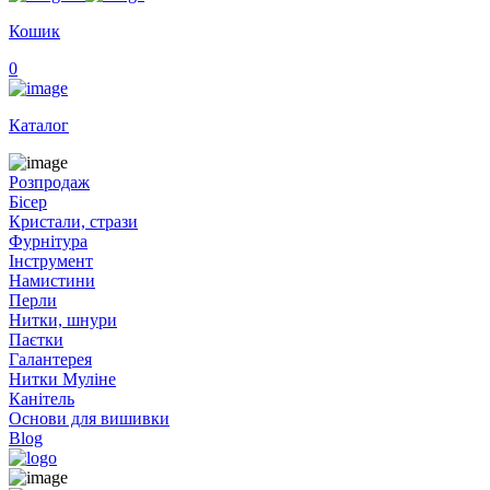
Кошик
0
Каталог
Розпродаж
Бісер
Кристали, стрази
Фурнітура
Інструмент
Намистини
Перли
Нитки, шнури
Паєтки
Галантерея
Нитки Муліне
Канітель
Основи для вишивки
Blog