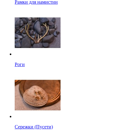
Рамки для намистин
Роги
Сережки (Пусети)