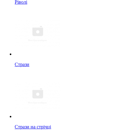
Ріволі
Стрази
Стрази на стрічці