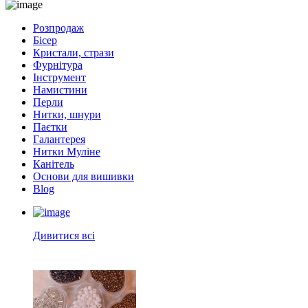
Розпродаж
Бісер
Кристали, стрази
Фурнітура
Інструмент
Намистини
Перли
Нитки, шнури
Паєтки
Галантерея
Нитки Муліне
Канітель
Основи для вишивки
Blog
Дивитися всі