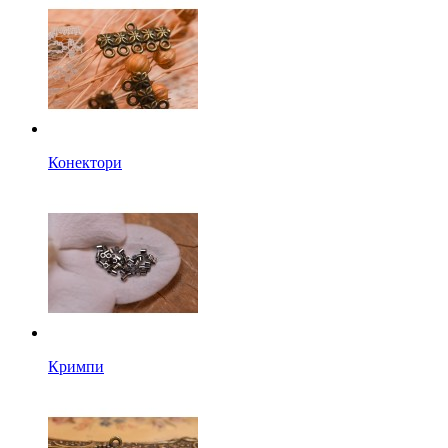
Конектори
Кримпи