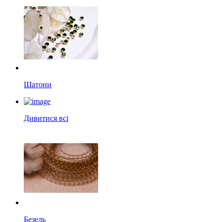
Шатони
Дивитися всі
Безель