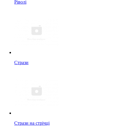
Ріволі
Стрази
Стрази на стрічці