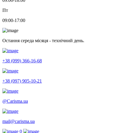
09:00-18:00
Пт
09:00-17:00
Остання середа місяця - технічний день.
+38 (099) 366-16-68
+38 (097) 905-10-21
@Carisma.ua
mail@carisma.ua
0