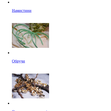
Намистини
Обручи