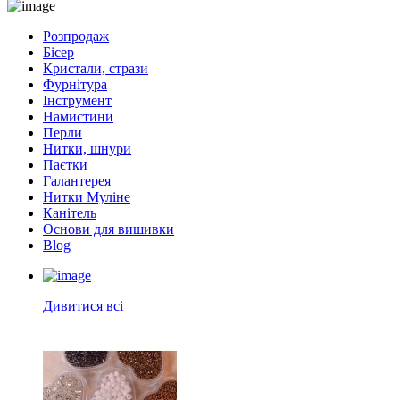
Розпродаж
Бісер
Кристали, стрази
Фурнітура
Інструмент
Намистини
Перли
Нитки, шнури
Паєтки
Галантерея
Нитки Муліне
Канітель
Основи для вишивки
Blog
Дивитися всі