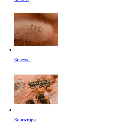
Колечка
Конектори