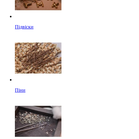
Підвіски
Піни