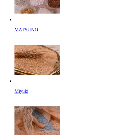
MATSUNO
Miyuki