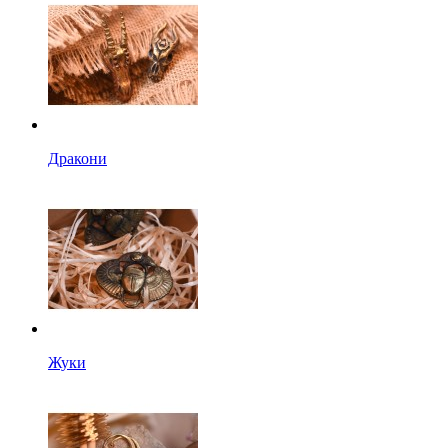
Дракони
Жуки