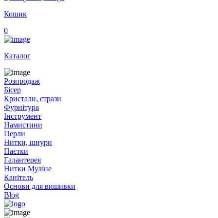
Кошик
0
Каталог
Розпродаж
Бісер
Кристали, стрази
Фурнітура
Інструмент
Намистини
Перли
Нитки, шнури
Паєтки
Галантерея
Нитки Муліне
Канітель
Основи для вишивки
Blog