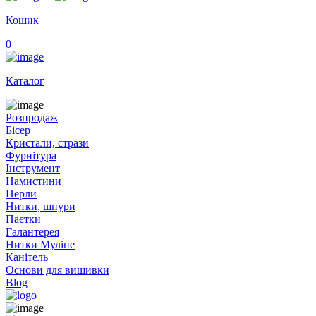
Кошик
0
Каталог
Розпродаж
Бісер
Кристали, стрази
Фурнітура
Інструмент
Намистини
Перли
Нитки, шнури
Паєтки
Галантерея
Нитки Муліне
Канітель
Основи для вишивки
Blog