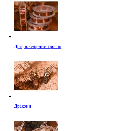
Дріт, ювелірний тросик
Дракони