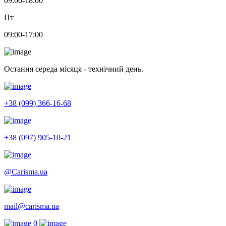
09:00-18:00
Пт
09:00-17:00
Остання середа місяця - технічний день.
+38 (099) 366-16-68
+38 (097) 905-10-21
@Carisma.ua
mail@carisma.ua
0