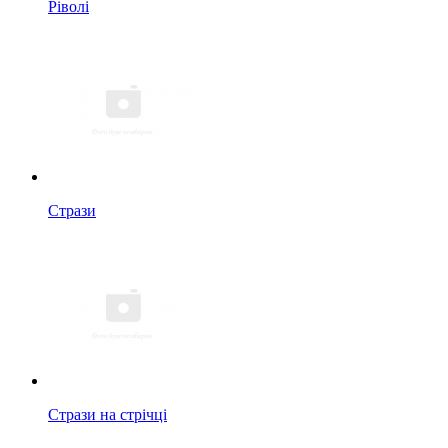
Ріволі
Стрази
Стрази на стрічці