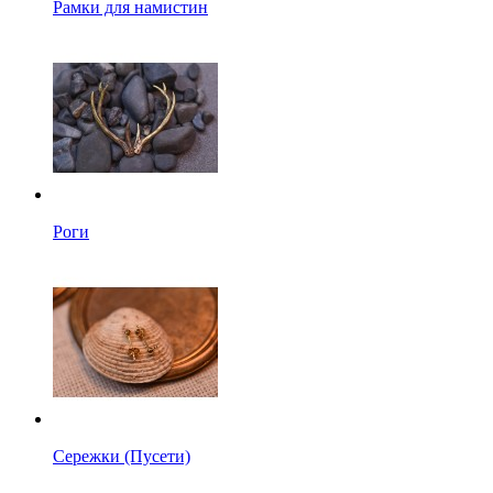
Рамки для намистин
Роги
Сережки (Пусети)