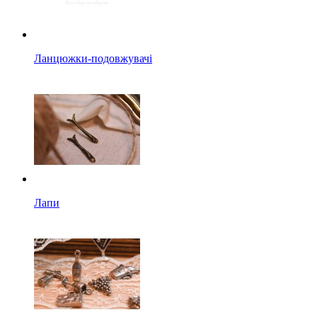
Ланцюжки-подовжувачі
Лапи