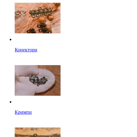
Конектори
Кримпи