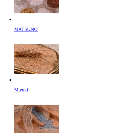
MATSUNO
Miyuki