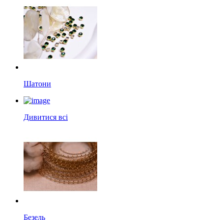
Шатони
Дивитися всі
Безель