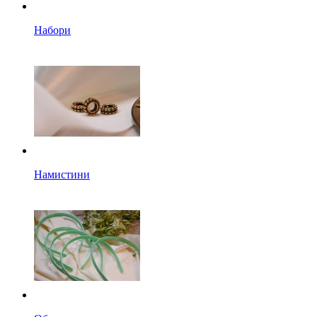
Набори
Намистини