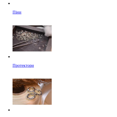
Піни
Протектори