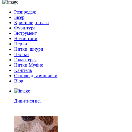
Розпродаж
Бісер
Кристали, стрази
Фурнітура
Інструмент
Намистини
Перли
Нитки, шнури
Паєтки
Галантерея
Нитки Муліне
Канітель
Основи для вишивки
Blog
Дивитися всі