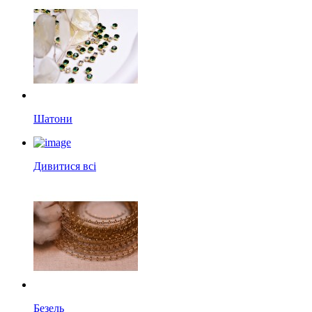
Шатони
Дивитися всі
Безель