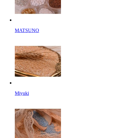
MATSUNO
Miyuki