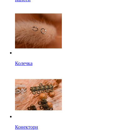
Колечка
Конектори