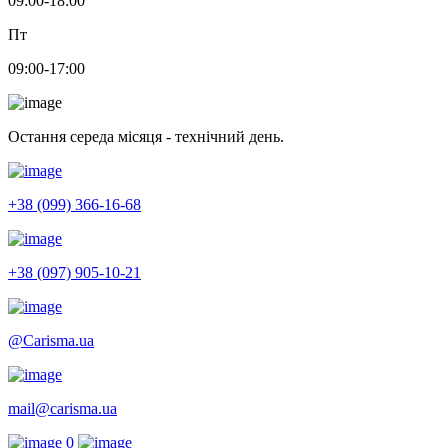
09:00-18:00
Пт
09:00-17:00
Остання середа місяця - технічний день.
+38 (099) 366-16-68
+38 (097) 905-10-21
@Carisma.ua
mail@carisma.ua
0