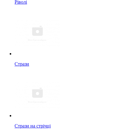
Ріволі
Стрази
Стрази на стрічці