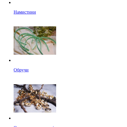
Намистини
Обручи