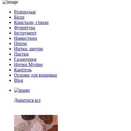
Розпродаж
Бісер
Кристали, стрази
Фурнітура
Інструмент
Намистини
Перли
Нитки, шнури
Паєтки
Галантерея
Нитки Муліне
Канітель
Основи для вишивки
Blog
Дивитися всі