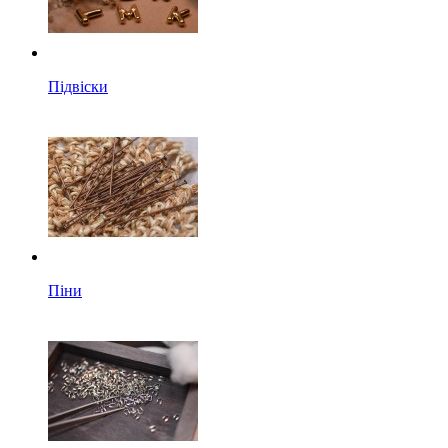
Підвіски
Піни