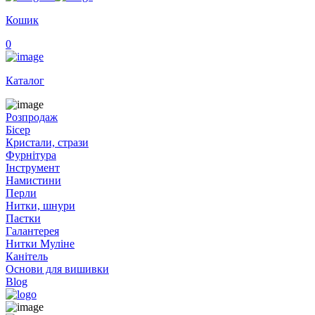
Кошик
0
Каталог
Розпродаж
Бісер
Кристали, стрази
Фурнітура
Інструмент
Намистини
Перли
Нитки, шнури
Паєтки
Галантерея
Нитки Муліне
Канітель
Основи для вишивки
Blog