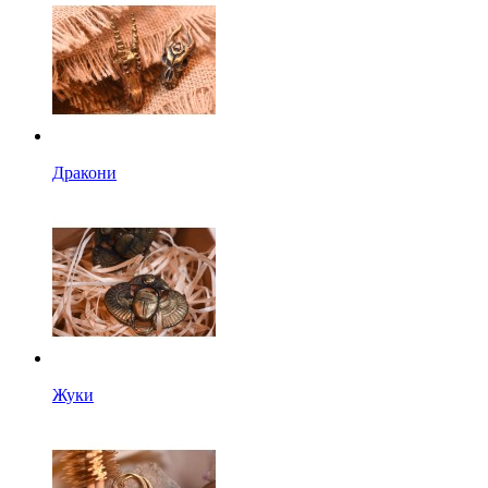
Дракони
Жуки