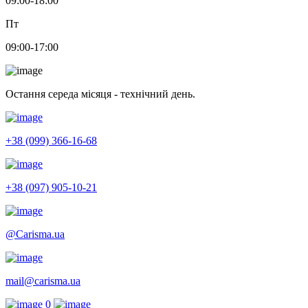
09:00-18:00
Пт
09:00-17:00
Остання середа місяця - технічний день.
+38 (099) 366-16-68
+38 (097) 905-10-21
@Carisma.ua
mail@carisma.ua
0