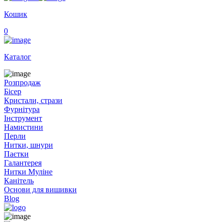
Кошик
0
Каталог
Розпродаж
Бісер
Кристали, стрази
Фурнітура
Інструмент
Намистини
Перли
Нитки, шнури
Паєтки
Галантерея
Нитки Муліне
Канітель
Основи для вишивки
Blog