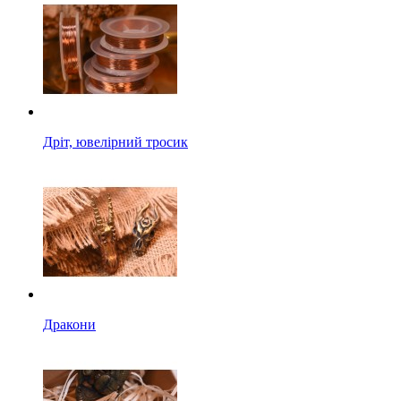
Дріт, ювелірний тросик
Дракони