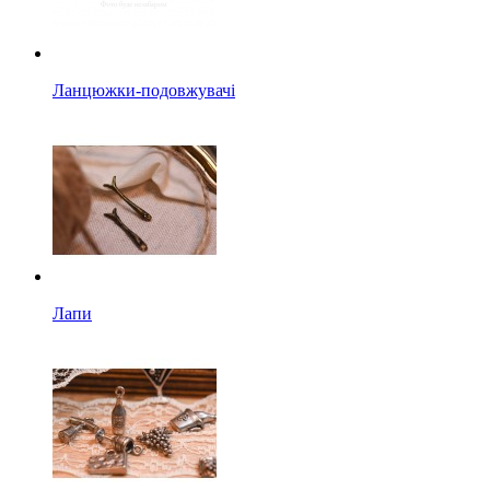
Ланцюжки-подовжувачі
Лапи