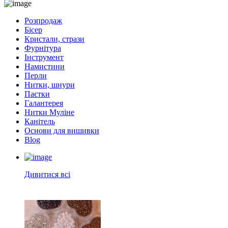
Розпродаж
Бісер
Кристали, стрази
Фурнітура
Інструмент
Намистини
Перли
Нитки, шнури
Паєтки
Галантерея
Нитки Муліне
Канітель
Основи для вишивки
Blog
Дивитися всі