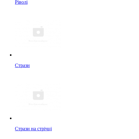
Ріволі
Стрази
Стрази на стрічці