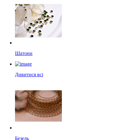
Шатони
Дивитися всі
Безель