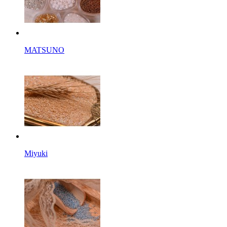
MATSUNO
Miyuki