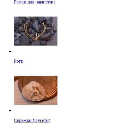
Рамки для намистин
Роги
Сережки (Пусети)