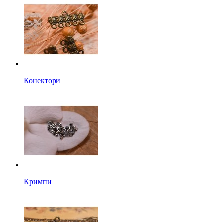
Конектори
Кримпи