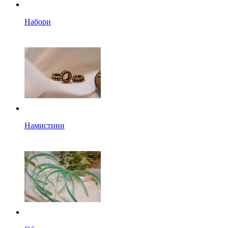
Набори
Намистини