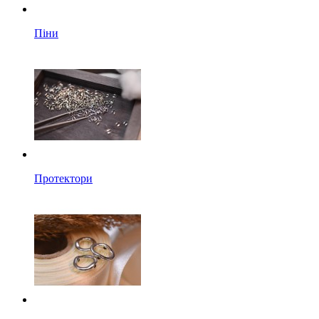
Піни
Протектори