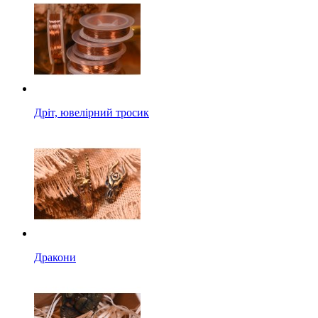
Дріт, ювелірний тросик
Дракони