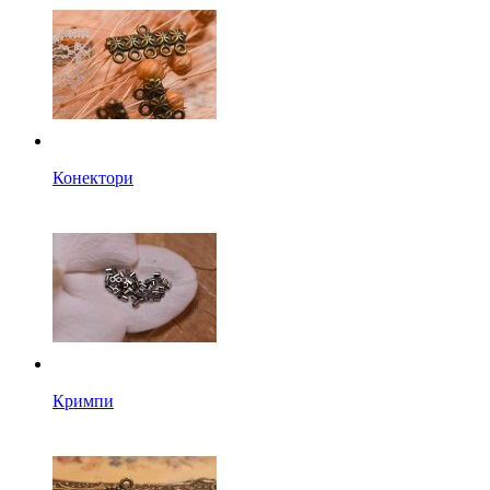
Конектори
Кримпи