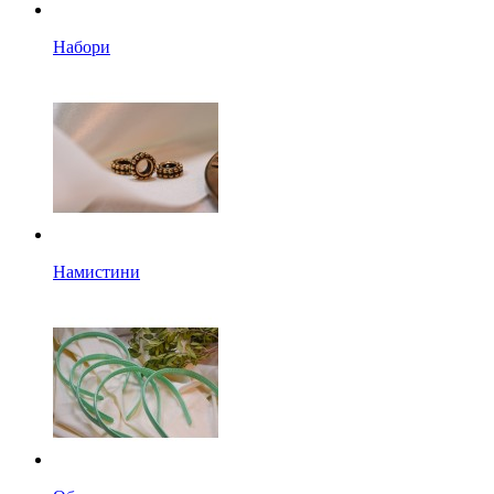
Набори
Намистини