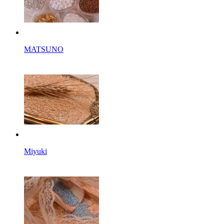
MATSUNO
Miyuki