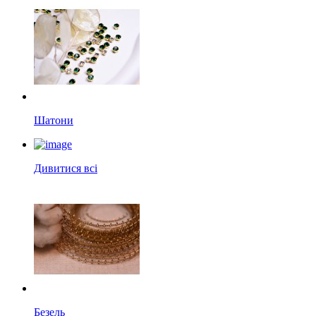
Шатони
Дивитися всі
Безель