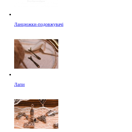
Ланцюжки-подовжувачі
Лапи