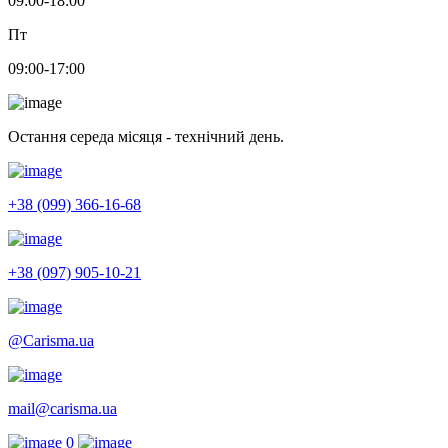
09:00-18:00
Пт
09:00-17:00
Остання середа місяця - технічний день.
+38 (099) 366-16-68
+38 (097) 905-10-21
@Carisma.ua
mail@carisma.ua
0