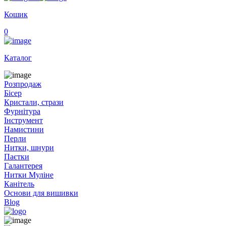
Кошик
0
Каталог
Розпродаж
Бісер
Кристали, стрази
Фурнітура
Інструмент
Намистини
Перли
Нитки, шнури
Паєтки
Галантерея
Нитки Муліне
Канітель
Основи для вишивки
Blog