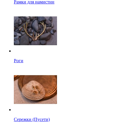
Рамки для намистин
Роги
Сережки (Пусети)