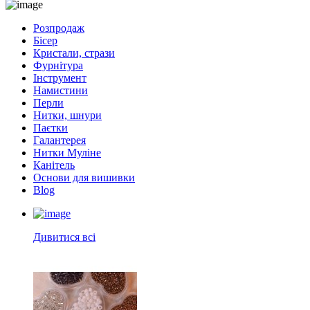
Розпродаж
Бісер
Кристали, стрази
Фурнітура
Інструмент
Намистини
Перли
Нитки, шнури
Паєтки
Галантерея
Нитки Муліне
Канітель
Основи для вишивки
Blog
Дивитися всі