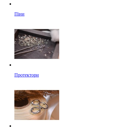
Піни
Протектори