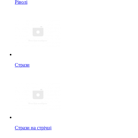
Ріволі
Стрази
Стрази на стрічці