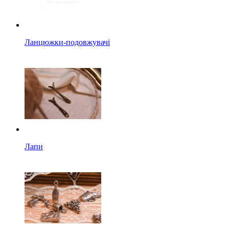
Ланцюжки-подовжувачі
Лапи