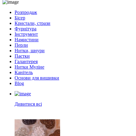
Розпродаж
Бісер
Кристали, стрази
Фурнітура
Інструмент
Намистини
Перли
Нитки, шнури
Паєтки
Галантерея
Нитки Муліне
Канітель
Основи для вишивки
Blog
Дивитися всі