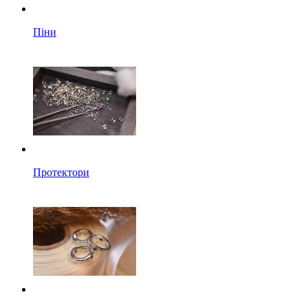
Піни
Протектори