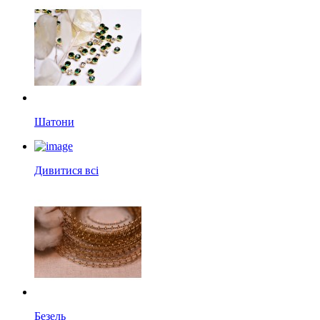
Шатони
Дивитися всі
Безель