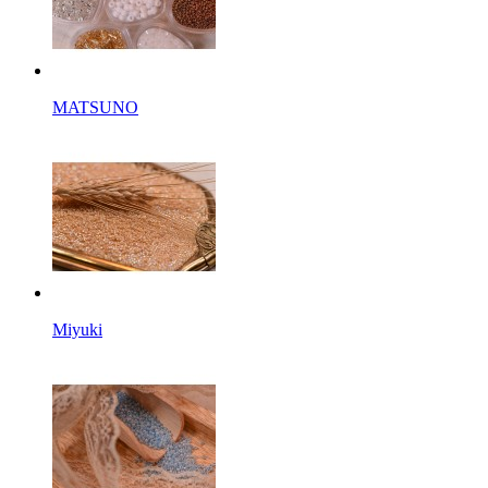
MATSUNO
Miyuki