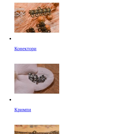
Конектори
Кримпи