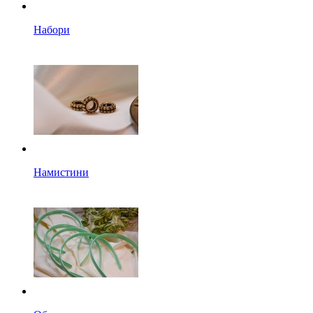
Набори
Намистини