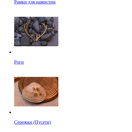
Рамки для намистин
Роги
Сережки (Пусети)