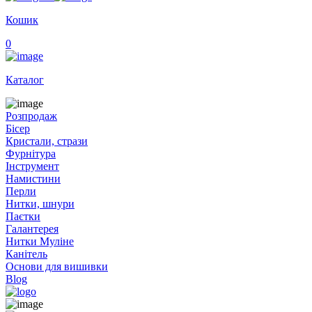
Кошик
0
Каталог
Розпродаж
Бісер
Кристали, стрази
Фурнітура
Інструмент
Намистини
Перли
Нитки, шнури
Паєтки
Галантерея
Нитки Муліне
Канітель
Основи для вишивки
Blog