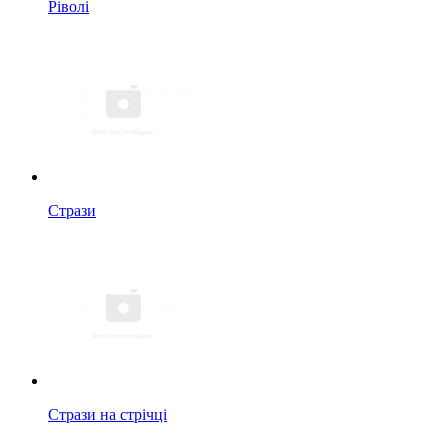
Ріволі
Стрази
Стрази на стрічці