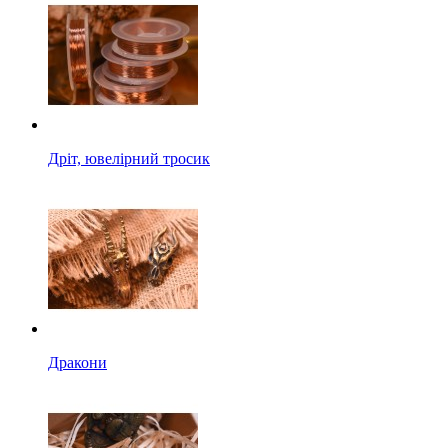
Дріт, ювелірний тросик
Дракони