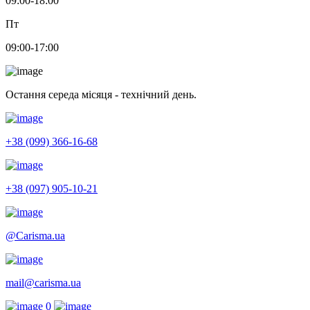
09:00-18:00
Пт
09:00-17:00
Остання середа місяця - технічний день.
+38 (099) 366-16-68
+38 (097) 905-10-21
@Carisma.ua
mail@carisma.ua
0