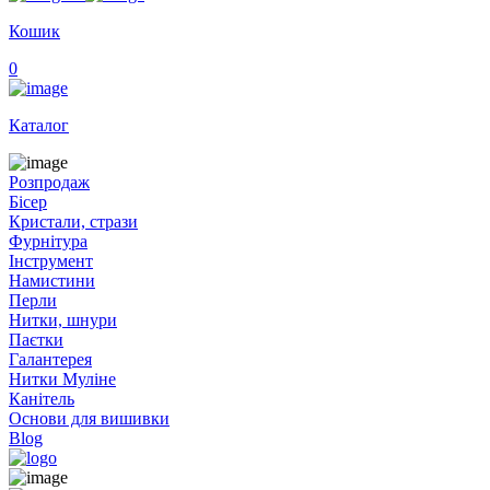
Кошик
0
Каталог
Розпродаж
Бісер
Кристали, стрази
Фурнітура
Інструмент
Намистини
Перли
Нитки, шнури
Паєтки
Галантерея
Нитки Муліне
Канітель
Основи для вишивки
Blog