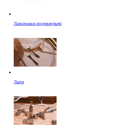
Ланцюжки-подовжувачі
Лапи