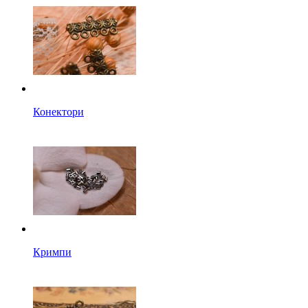
Конектори
Кримпи