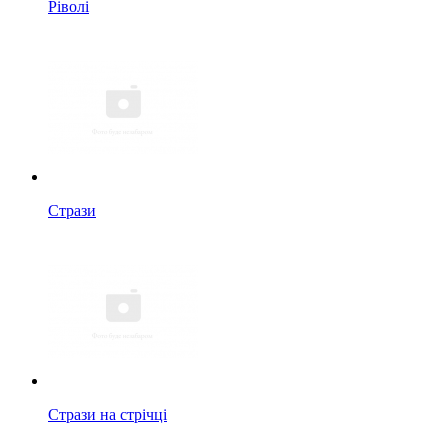
Ріволі
Стрази
Стрази на стрічці