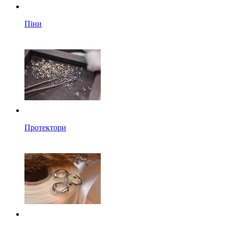
Піни
Протектори