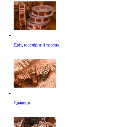
Дріт, ювелірний тросик
Дракони