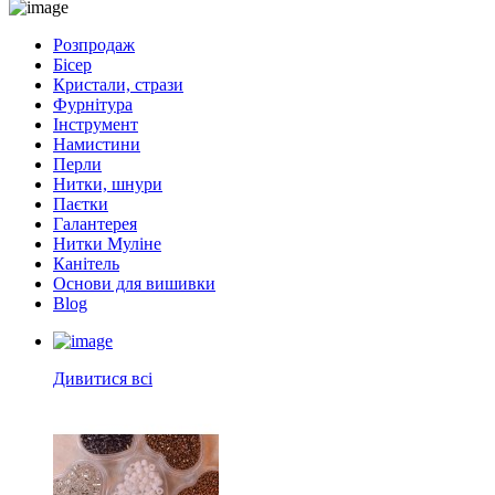
Розпродаж
Бісер
Кристали, стрази
Фурнітура
Інструмент
Намистини
Перли
Нитки, шнури
Паєтки
Галантерея
Нитки Муліне
Канітель
Основи для вишивки
Blog
Дивитися всі