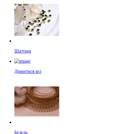
Шатони
Дивитися всі
Безель