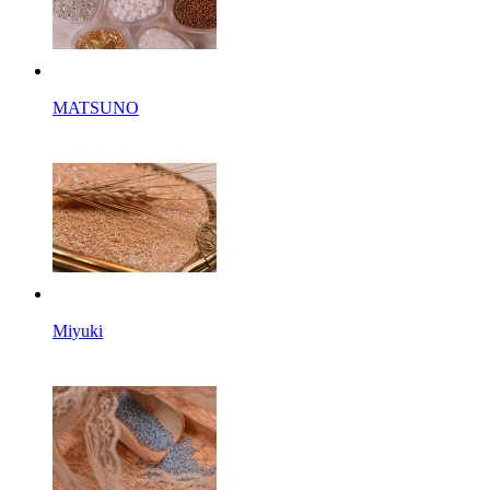
MATSUNO
Miyuki