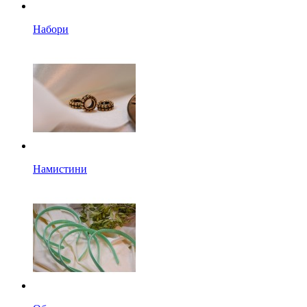
Набори
Намистини