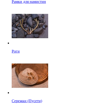
Рамки для намистин
Роги
Сережки (Пусети)