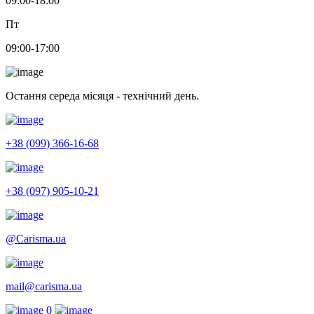
09:00-18:00
Пт
09:00-17:00
Остання середа місяця - технічний день.
+38 (099) 366-16-68
+38 (097) 905-10-21
@Carisma.ua
mail@carisma.ua
0