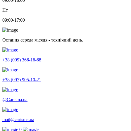
09:00-18:00
Пт
09:00-17:00
Остання середа місяця - технічний день.
+38 (099) 366-16-68
+38 (097) 905-10-21
@Carisma.ua
mail@carisma.ua
0