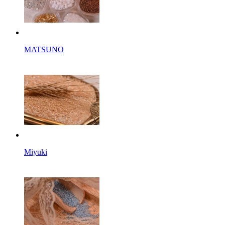
MATSUNO
Miyuki