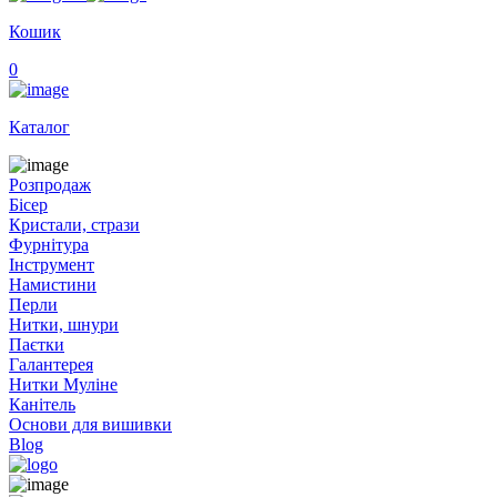
Кошик
0
Каталог
Розпродаж
Бісер
Кристали, стрази
Фурнітура
Інструмент
Намистини
Перли
Нитки, шнури
Паєтки
Галантерея
Нитки Муліне
Канітель
Основи для вишивки
Blog