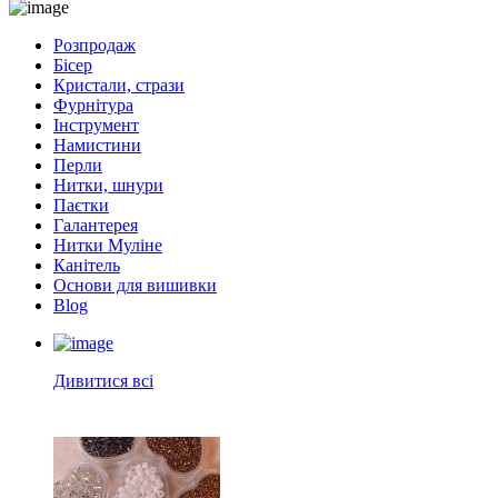
Розпродаж
Бісер
Кристали, стрази
Фурнітура
Інструмент
Намистини
Перли
Нитки, шнури
Паєтки
Галантерея
Нитки Муліне
Канітель
Основи для вишивки
Blog
Дивитися всі