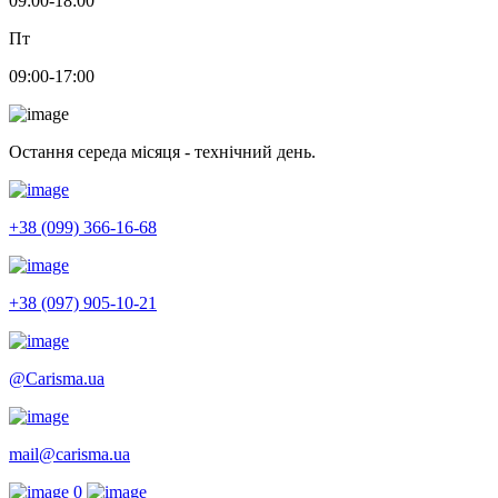
09:00-18:00
Пт
09:00-17:00
Остання середа місяця - технічний день.
+38 (099) 366-16-68
+38 (097) 905-10-21
@Carisma.ua
mail@carisma.ua
0