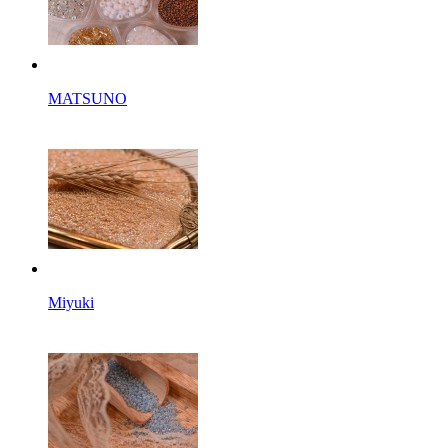
MATSUNO
Miyuki