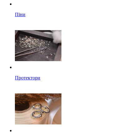
Піни
Протектори