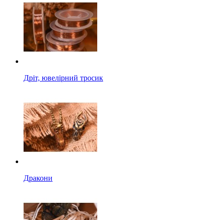
Дріт, ювелірний тросик
Дракони