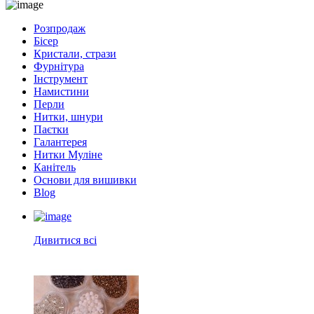
Розпродаж
Бісер
Кристали, стрази
Фурнітура
Інструмент
Намистини
Перли
Нитки, шнури
Паєтки
Галантерея
Нитки Муліне
Канітель
Основи для вишивки
Blog
Дивитися всі