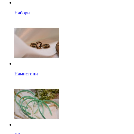
Набори
Намистини