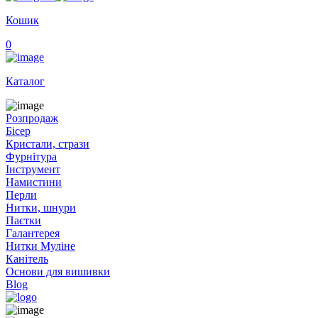
Кошик
0
Каталог
Розпродаж
Бісер
Кристали, стрази
Фурнітура
Інструмент
Намистини
Перли
Нитки, шнури
Паєтки
Галантерея
Нитки Муліне
Канітель
Основи для вишивки
Blog