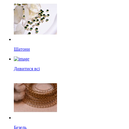
Шатони
Дивитися всі
Безель