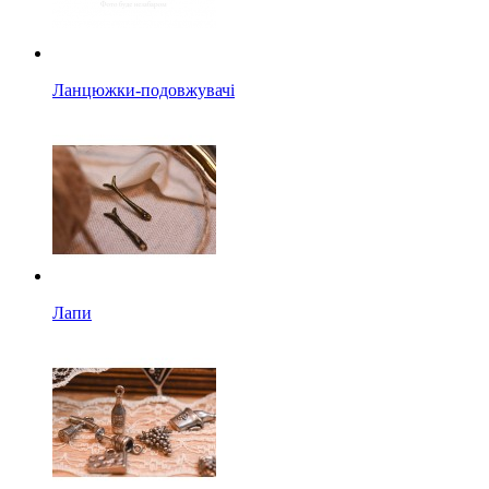
Ланцюжки-подовжувачі
Лапи