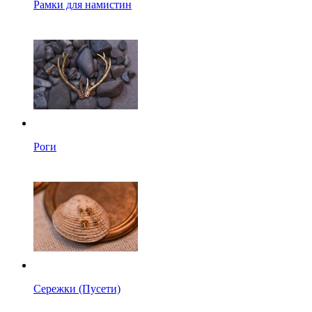
Рамки для намистин
Роги
Сережки (Пусети)