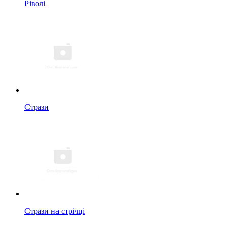
Ріволі
Стрази
Стрази на стрічці