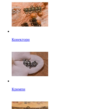
Конектори
Кримпи