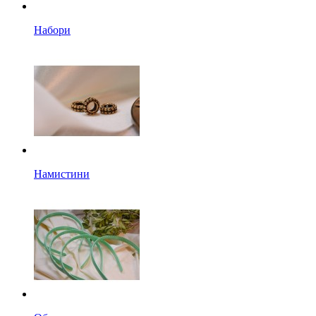
Набори
Намистини