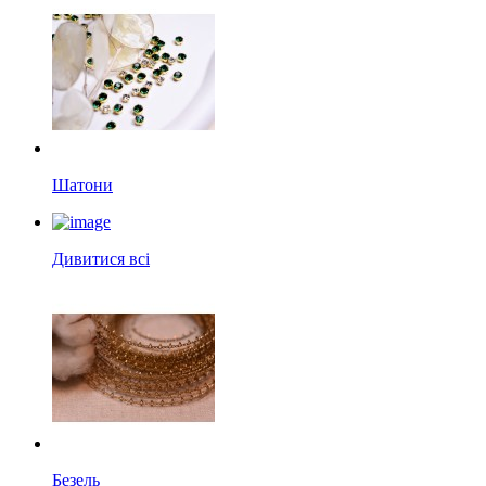
Шатони
Дивитися всі
Безель