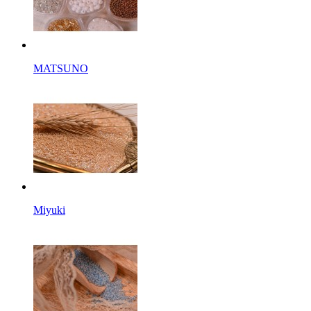
MATSUNO
Miyuki