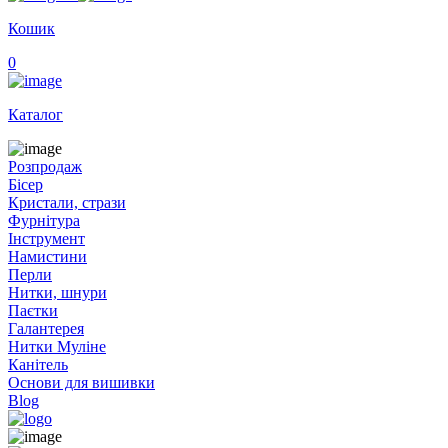
Кошик
0
Каталог
Розпродаж
Бісер
Кристали, стрази
Фурнітура
Інструмент
Намистини
Перли
Нитки, шнури
Паєтки
Галантерея
Нитки Муліне
Канітель
Основи для вишивки
Blog