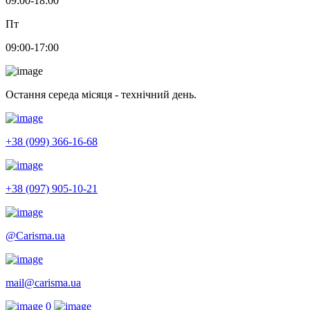
09:00-18:00
Пт
09:00-17:00
Остання середа місяця - технічний день.
+38 (099) 366-16-68
+38 (097) 905-10-21
@Carisma.ua
mail@carisma.ua
0