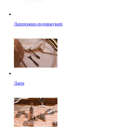
Ланцюжки-подовжувачі
Лапи