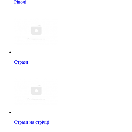
Ріволі
Стрази
Стрази на стрічці