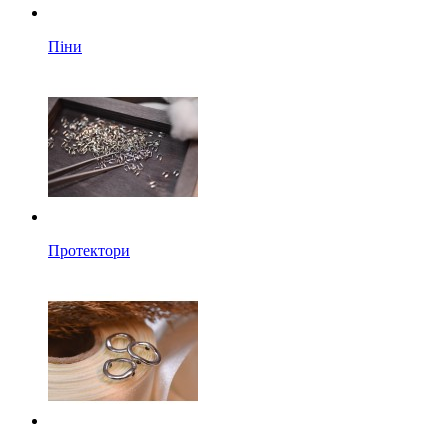
Піни
Протектори