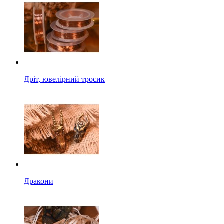
Дріт, ювелірний тросик
Дракони