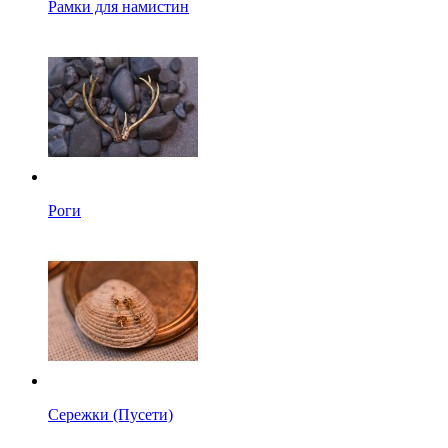
Рамки для намистин
Роги
Сережки (Пусети)