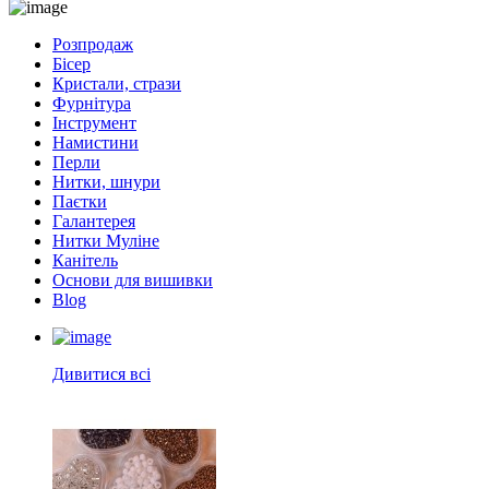
Розпродаж
Бісер
Кристали, стрази
Фурнітура
Інструмент
Намистини
Перли
Нитки, шнури
Паєтки
Галантерея
Нитки Муліне
Канітель
Основи для вишивки
Blog
Дивитися всі