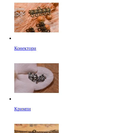
Конектори
Кримпи