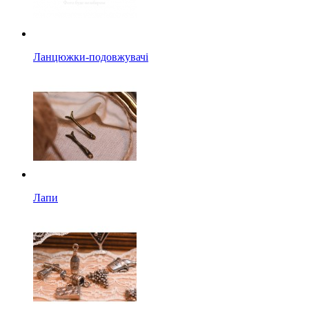
Ланцюжки-подовжувачі
Лапи