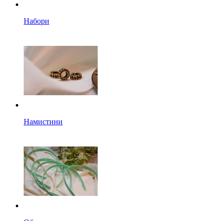
Набори
Намистини