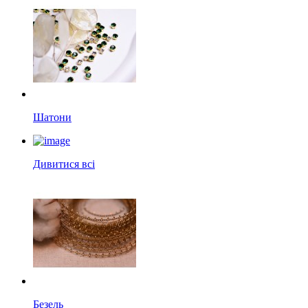
Шатони
Дивитися всі
Безель