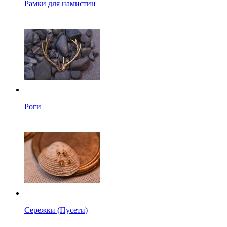
Рамки для намистин
Роги
Сережки (Пусети)