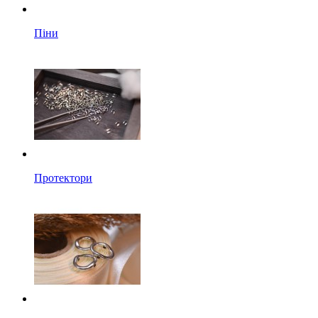
Піни
Протектори