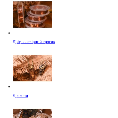
Дріт, ювелірний тросик
Дракони