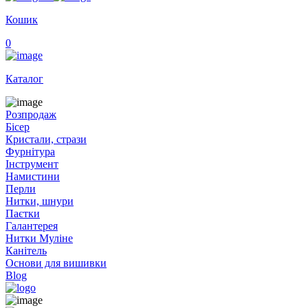
Кошик
0
Каталог
Розпродаж
Бісер
Кристали, стрази
Фурнітура
Інструмент
Намистини
Перли
Нитки, шнури
Паєтки
Галантерея
Нитки Муліне
Канітель
Основи для вишивки
Blog