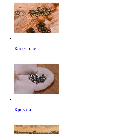
Конектори
Кримпи