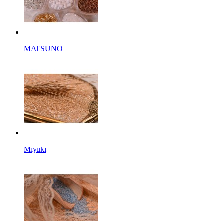
MATSUNO
Miyuki