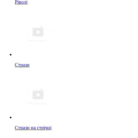
Ріволі
Стрази
Стрази на стрічці