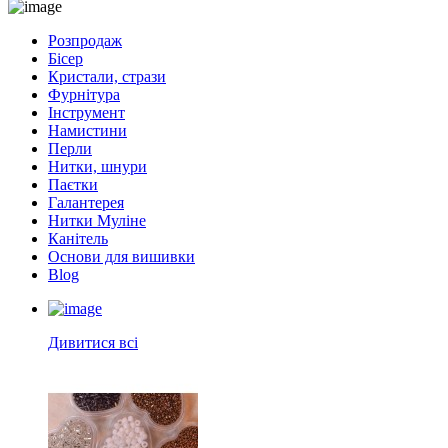
Розпродаж
Бісер
Кристали, стрази
Фурнітура
Інструмент
Намистини
Перли
Нитки, шнури
Паєтки
Галантерея
Нитки Муліне
Канітель
Основи для вишивки
Blog
Дивитися всі