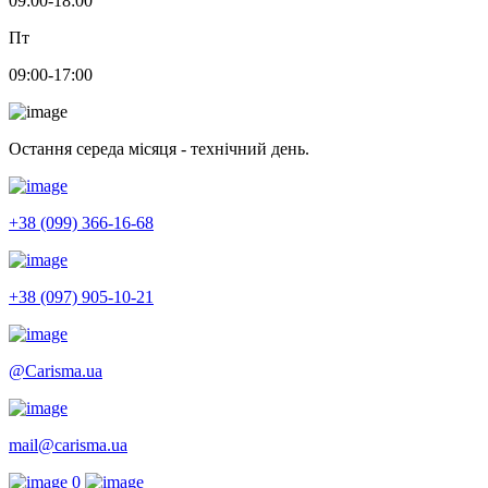
09:00-18:00
Пт
09:00-17:00
Остання середа місяця - технічний день.
+38 (099) 366-16-68
+38 (097) 905-10-21
@Carisma.ua
mail@carisma.ua
0