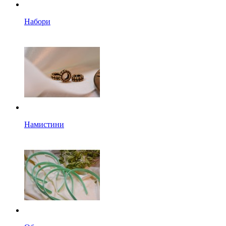
Набори
Намистини