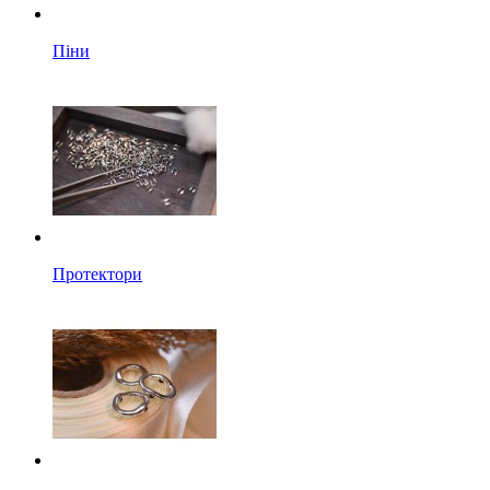
Піни
Протектори