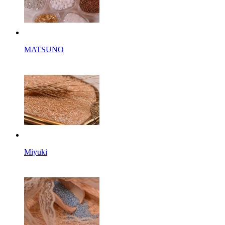
MATSUNO
Miyuki