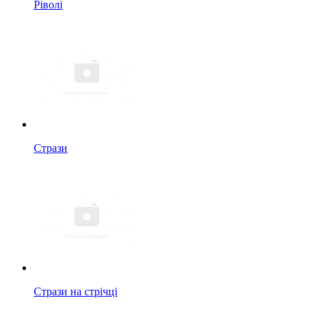
Ріволі
Стрази
Стрази на стрічці