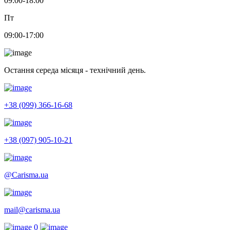
09:00-18:00
Пт
09:00-17:00
Остання середа місяця - технічний день.
+38 (099) 366-16-68
+38 (097) 905-10-21
@Carisma.ua
mail@carisma.ua
0