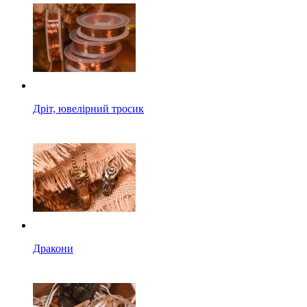
Дріт, ювелірний тросик
Дракони