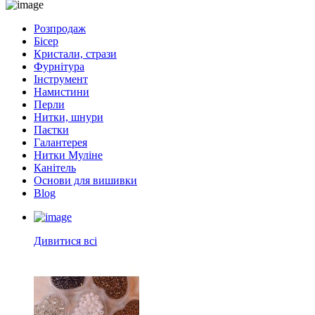
Розпродаж
Бісер
Кристали, стрази
Фурнітура
Інструмент
Намистини
Перли
Нитки, шнури
Паєтки
Галантерея
Нитки Муліне
Канітель
Основи для вишивки
Blog
Дивитися всі