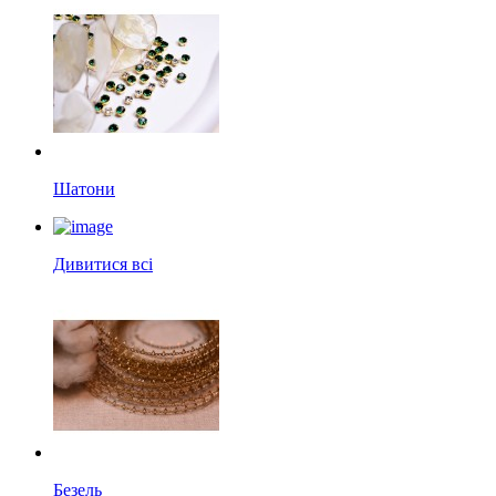
Шатони
Дивитися всі
Безель