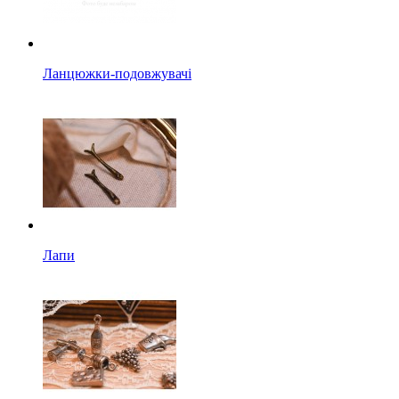
Ланцюжки-подовжувачі
Лапи