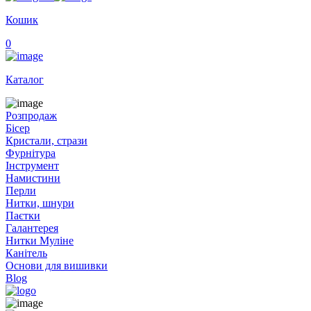
Кошик
0
Каталог
Розпродаж
Бісер
Кристали, стрази
Фурнітура
Інструмент
Намистини
Перли
Нитки, шнури
Паєтки
Галантерея
Нитки Муліне
Канітель
Основи для вишивки
Blog