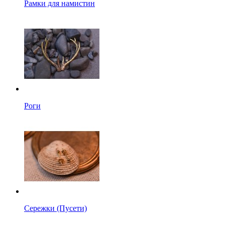
Рамки для намистин
Роги
Сережки (Пусети)