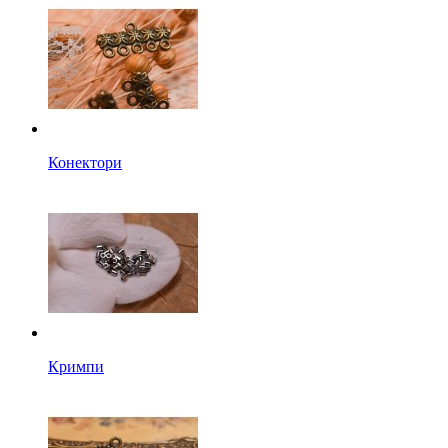
Конектори
Кримпи