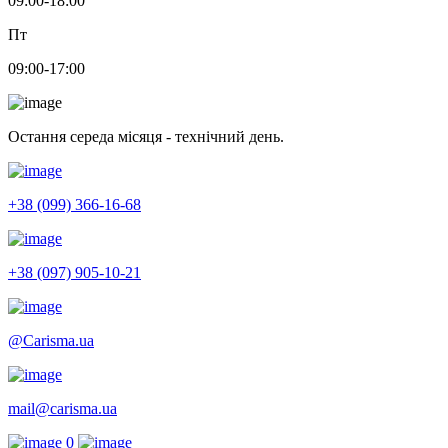
09:00-18:00
Пт
09:00-17:00
Остання середа місяця - технічний день.
+38 (099) 366-16-68
+38 (097) 905-10-21
@Carisma.ua
mail@carisma.ua
0