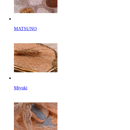
MATSUNO
Miyuki