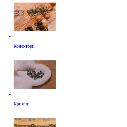
Конектори
Кримпи