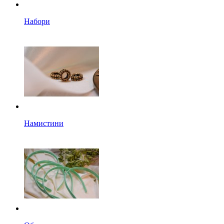
Набори
Намистини