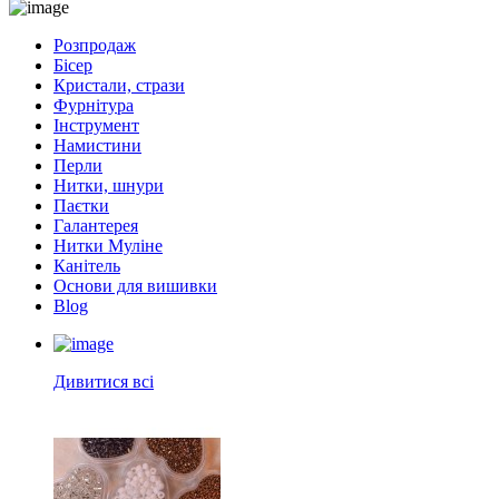
Розпродаж
Бісер
Кристали, стрази
Фурнітура
Інструмент
Намистини
Перли
Нитки, шнури
Паєтки
Галантерея
Нитки Муліне
Канітель
Основи для вишивки
Blog
Дивитися всі