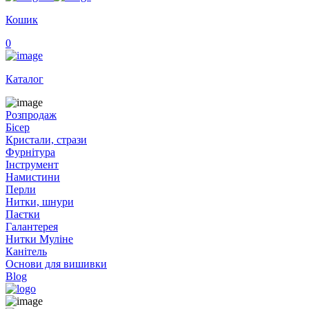
Кошик
0
Каталог
Розпродаж
Бісер
Кристали, стрази
Фурнітура
Інструмент
Намистини
Перли
Нитки, шнури
Паєтки
Галантерея
Нитки Муліне
Канітель
Основи для вишивки
Blog