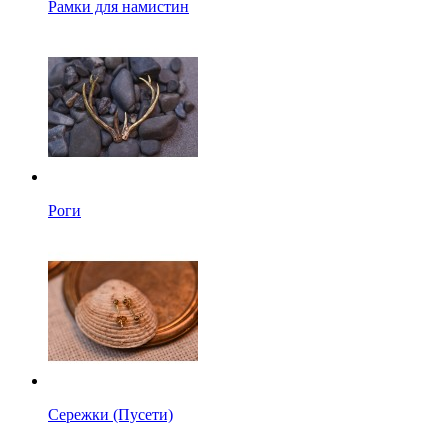
Рамки для намистин
Роги
Сережки (Пусети)