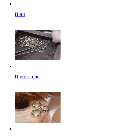
Піни
Протектори