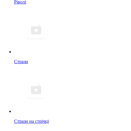
Ріволі
Стрази
Стрази на стрічці