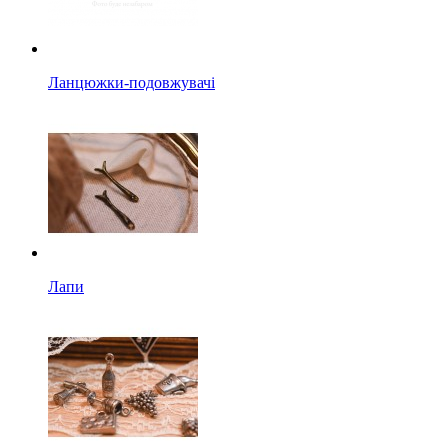
Ланцюжки-подовжувачі
Лапи