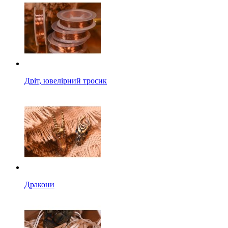
Дріт, ювелірний тросик
Дракони