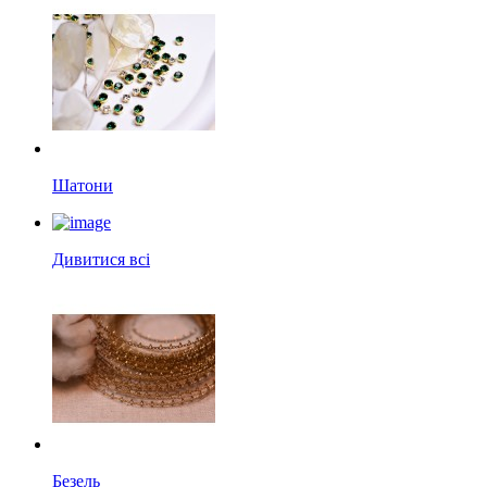
Шатони
Дивитися всі
Безель