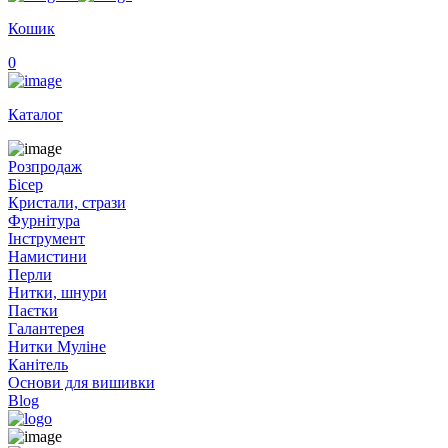
Кошик
0
Каталог
Розпродаж
Бісер
Кристали, стрази
Фурнітура
Інструмент
Намистини
Перли
Нитки, шнури
Паєтки
Галантерея
Нитки Муліне
Канітель
Основи для вишивки
Blog