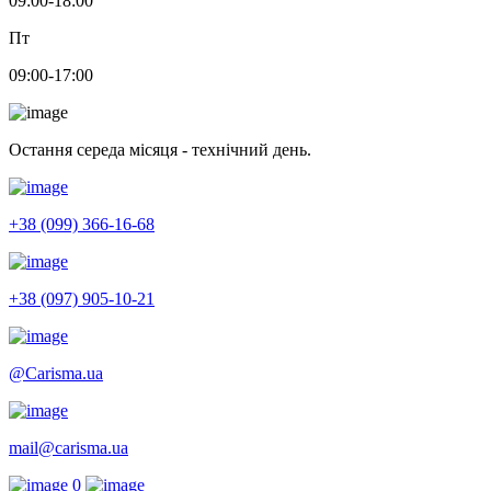
09:00-18:00
Пт
09:00-17:00
Остання середа місяця - технічний день.
+38 (099) 366-16-68
+38 (097) 905-10-21
@Carisma.ua
mail@carisma.ua
0