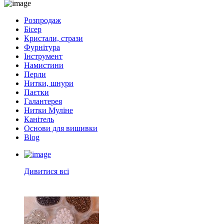
Розпродаж
Бісер
Кристали, стрази
Фурнітура
Інструмент
Намистини
Перли
Нитки, шнури
Паєтки
Галантерея
Нитки Муліне
Канітель
Основи для вишивки
Blog
Дивитися всі