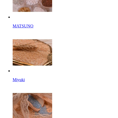
MATSUNO
Miyuki