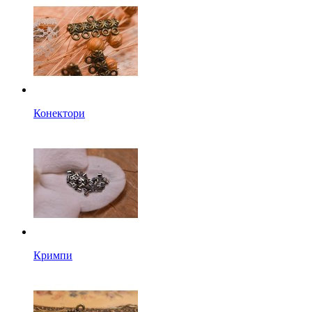
Конектори
Кримпи