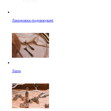
Ланцюжки-подовжувачі
Лапи