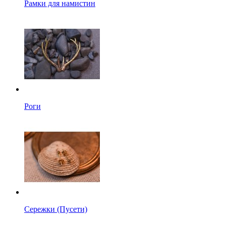
Рамки для намистин
Роги
Сережки (Пусети)