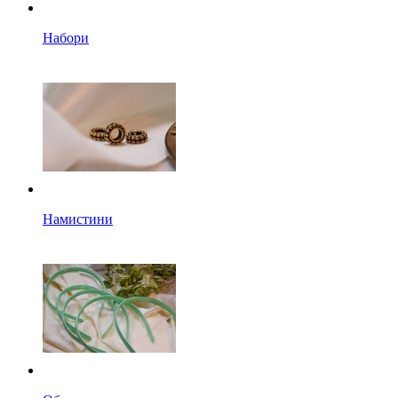
Набори
Намистини