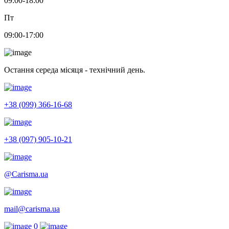
09:00-18:00
Пт
09:00-17:00
Остання середа місяця - технічний день.
+38 (099) 366-16-68
+38 (097) 905-10-21
@Carisma.ua
mail@carisma.ua
0