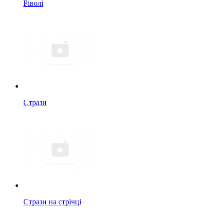
Ріволі
Стрази
Стрази на стрічці