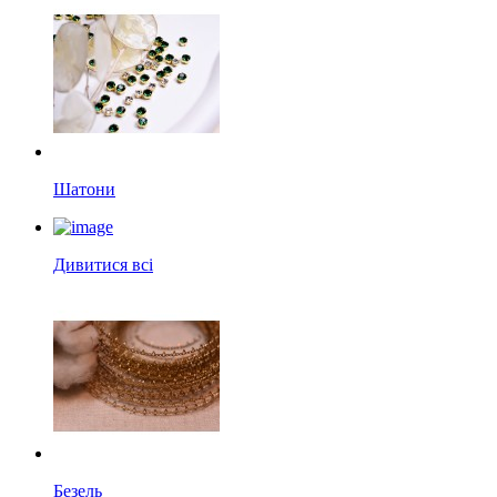
Шатони
Дивитися всі
Безель