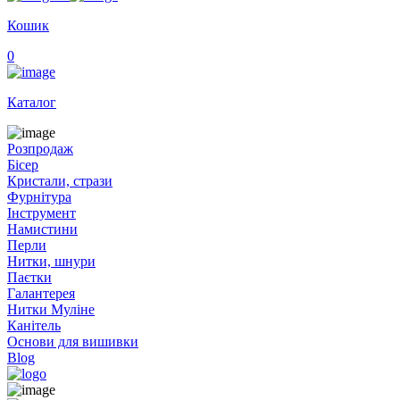
Кошик
0
Каталог
Розпродаж
Бісер
Кристали, стрази
Фурнітура
Інструмент
Намистини
Перли
Нитки, шнури
Паєтки
Галантерея
Нитки Муліне
Канітель
Основи для вишивки
Blog