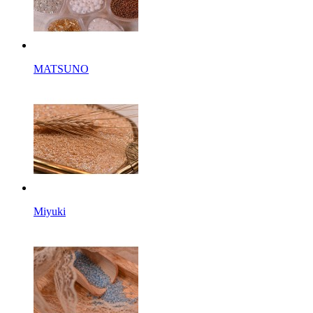
MATSUNO
Miyuki