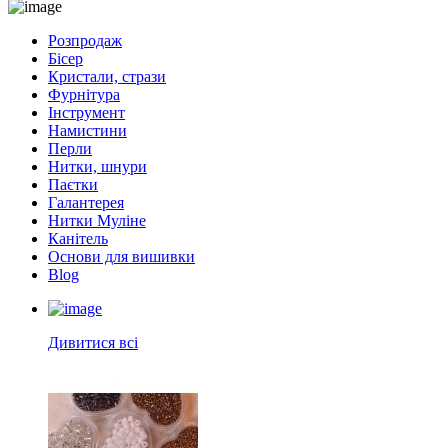
Розпродаж
Бісер
Кристали, стрази
Фурнітура
Інструмент
Намистини
Перли
Нитки, шнури
Паєтки
Галантерея
Нитки Муліне
Канітель
Основи для вишивки
Blog
Дивитися всі