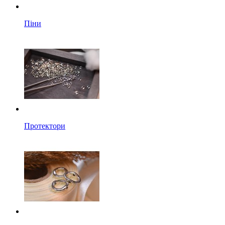
Піни
Протектори