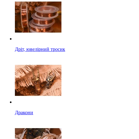
Дріт, ювелірний тросик
Дракони