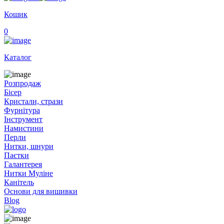
Кошик
0
Каталог
Розпродаж
Бісер
Кристали, стрази
Фурнітура
Інструмент
Намистини
Перли
Нитки, шнури
Паєтки
Галантерея
Нитки Муліне
Канітель
Основи для вишивки
Blog