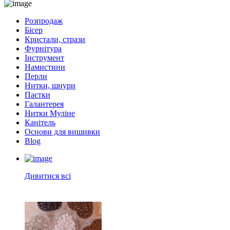
Розпродаж
Бісер
Кристали, стрази
Фурнітура
Інструмент
Намистини
Перли
Нитки, шнури
Паєтки
Галантерея
Нитки Муліне
Канітель
Основи для вишивки
Blog
Дивитися всі