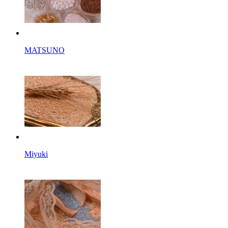
MATSUNO
Miyuki