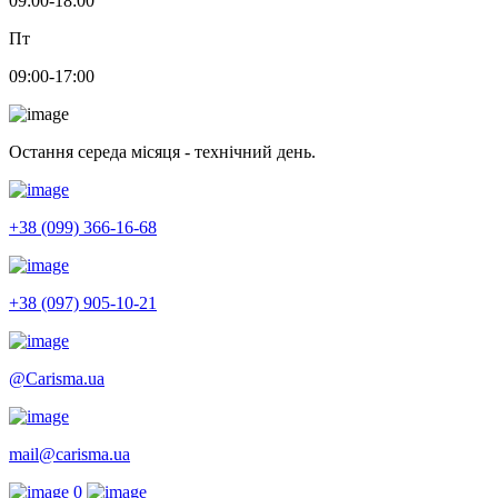
09:00-18:00
Пт
09:00-17:00
Остання середа місяця - технічний день.
+38 (099) 366-16-68
+38 (097) 905-10-21
@Carisma.ua
mail@carisma.ua
0